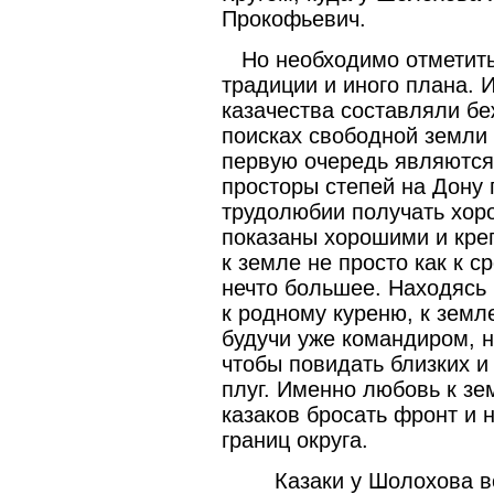
Прокофьевич.
Но необходимо отметить,
традиции и иного плана. 
казачества составляли б
поисках свободной земли 
первую очередь являютс
просторы степей на Дону 
трудолюбии получать хор
показаны хорошими и креп
к земле не просто как к с
нечто большее. Находясь 
к родному куреню, к земле
будучи уже командиром, н
чтобы повидать близких и
плуг. Именно любовь к зе
казаков бросать фронт и 
границ округа.
Казаки у Шолохова вес