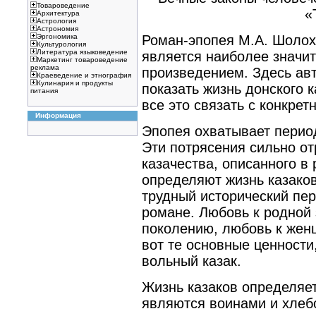
Товароведение
«
Архитектура
Астрология
Астрономия
Роман-эпопея М.А. Шолох
Эргономика
Культурология
Литература языковедение
является наиболее значи
Маркетинг товароведение
реклама
произведением. Здесь ав
Краеведение и этнография
Кулинария и продукты
показать жизнь донского к
питания
все это связать с конкре
Информация
Эпопея охватывает период
Эти потрясения сильно от
казачества, описанного в
определяют жизнь казаков
трудный исторический пер
романе. Любовь к родной
поколению, любовь к жен
вот те основные ценности
вольный казак.
Жизнь казаков определяе
являются воинами и хлеб