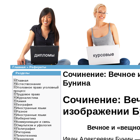
Главная
»
Рефераты
Сочинение: Вечное 
Разделы
Главная
Бунина
Естествознание
Уголовное право уголовный
процесс
Трудовое право
Сочинение: Ве
Журналистика
Химия
География
изображении Б
Иностранные языки
Разное
Иностранные языки
Кибернетика
Коммуникации и связь
Оккультизм и уфология
Вечное и «вещно
Полиграфия
Риторика
Теплотехника
Иван Алексеевич Бунин —
Технология