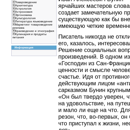
Товароведение
ярчайших мастеров слова.
Архитектура
Астрология
создает замечательную пр
Астрономия
Эргономика
существующую как бы вне 
Культурология
Литература языковедение
имеющую четкие временн
Маркетинг товароведение
реклама
Краеведение и этнография
Кулинария и продукты
Писатель никогда не откл
питания
его, казалось, интересов
Информация
Решение социальных вопр
произведений. В одном из
«Господин из Сан-Франци
ценности и смысле челове
счастье. Идя от противно
действующим лицом «ант
сарказмом Бунин крупным
«Он был твердо уверен, ч
на удовольствие, на путе
и мало ли еще на что. Для
резон, что, во-первых, он 
что приступал к жизни, н
лет».