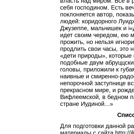
власть над миром. Все в 
себя господином. Есть ве
поклоняется автор, показ
людей: коридорного Луидж
Джузеппе, мальчишек и i«
идет своим чередом, ею 
прожить, но нельзя игнори
продлить свои часы, это 
«дети природы», которые 
подобные двум абруццски
головы, приложили к губ
наивные и смиренно-радос
непорочной заступнице вс
прекрасном мире, и рожде
Вифлеемской, в бедном п
стране Иудиной...»
Спис
Для подготовки данной р
материалы с сайта http://ili