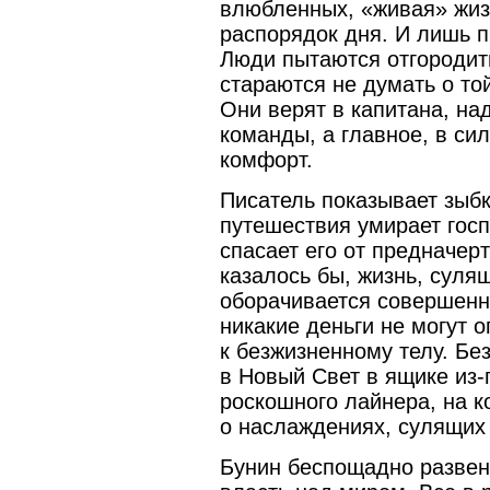
влюбленных, «живая» жиз
распорядок дня. И лишь п
Люди пытаются отгородить
стараются не думать о то
Они верят в капитана, на
команды, а главное, в си
комфорт.
Писатель показывает зыбк
путешествия умирает гос
спасает его от предначер
казалось бы, жизнь, суля
оборачивается совершенн
никакие деньги не могут 
к безжизненному телу. Б
в Новый Свет в ящике из-
роскошного лайнера, на к
о наслаждениях, сулящих 
Бунин беспощадно развенч