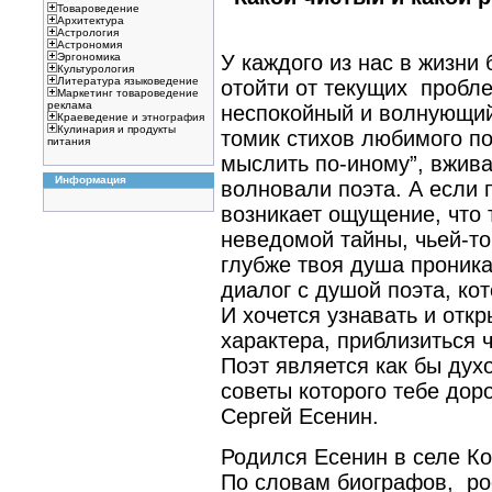
Товароведение
Архитектура
Астрология
Астрономия
У каждого из нас в жизни
Эргономика
Культурология
Литература языковедение
отойти от текущих пробле
Маркетинг товароведение
реклама
неспокойный и волнующий 
Краеведение и этнография
Кулинария и продукты
томик стихов любимого по
питания
мыслить по-иному”, вжива
Информация
волновали поэта. А если 
возникает ощущение, что 
неведомой тайны, чьей-то
глубже твоя душа проника
диалог с душой поэта, кот
И хочется узнавать и отк
характера, приблизиться ч
Поэт является как бы дух
советы которого тебе дор
Сергей Есенин.
Родился Есенин в селе Ко
По словам биографов, ро