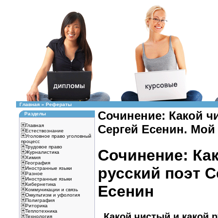
Главная
»
Рефераты
Сочинение: Какой чи
Разделы
Главная
Сергей Есенин. Мой
Естествознание
Уголовное право уголовный
процесс
Трудовое право
Сочинение: Как
Журналистика
Химия
География
русский поэт С
Иностранные языки
Разное
Иностранные языки
Кибернетика
Есенин
Коммуникации и связь
Оккультизм и уфология
Полиграфия
Риторика
Теплотехника
Какой чистый и какой р
Технология