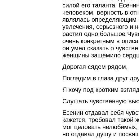
силой его таланта. Есени
человеком, верность в о
являлась определяющим ф
увлечения, серьезного и н
растил одно большое Чув
очень конкретным в описа
он умел сказать о чувств
женщины защемило сердц
Дорогая сядем рядом,
Поглядим в глаза друг дру
Я хочу под кротким взгля
Слушать чувственную вью
Есенин отдавал себя чувст
кажется, требовал такой 
мог целовать нелюбимых,
но отдавал душу и посвящ