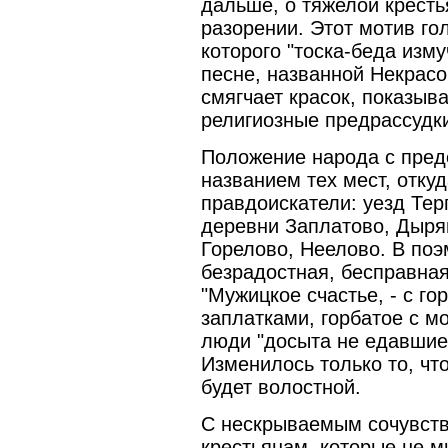
дальше, о тяжелой кресть
разорении. Этот мотив го
которого "тоска-беда изму
песне, названной Некрасо
смягчает красок, показыва
религиозные предрассудки
Положение народа с пред
названием тех мест, отку
правдоискатели: уезд Тер
деревни Заплатово, Дыря
Горелово, Неелово. В поэ
безрадостная, бесправная
"Мужицкое счастье, - с го
заплатками, горбатое с мо
люди "досыта не едавшие
Изменилось только то, чт
будет волостной.
С нескрываемым сочувств
крестьянам, которые не м