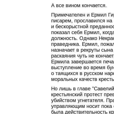
А все вином кончается.
Примечателен и Ермил Ги
писарем, прославился на
и бескорыстной преданно
показал себя Ермил, когд
должность. Однако Некрас
праведника. Ермил, пожа
назначает в рекруты сына
раскаяния чуть не кончае
Ермила завершается печа
выступление во время бу
о таящихся в русском нар
моральных качеств кресть
Но лишь в главе "Савелий
крестьянский протест пр
убийством угнетателя. Пр
управляющим носит пока с
была действительность кр