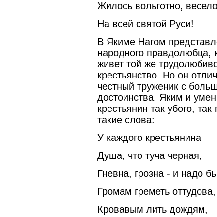
Жилось вольготно, весел
На всей святой Руси!
В Якиме Нагом представл
народного правдолюбца, к
живет той же трудолюбиво
крестьянство. Но он отли
честный труженик с боль
достоинства. Яким и умен
крестьянин так убого, так
такие слова:
У каждого крестьянина
Душа, что туча черная,
Гневна, грозна - и надо б
Громам греметь оттудова,
Кровавым лить дождям,