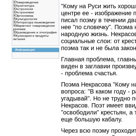
Товароведение
"Кому на Руси жить хорош
Архитектура
Астрология
центре ее - изображение
Астрономия
Эргономика
писал поэму в течении дв
Культурология
Литература языковедение
нее "по словечку". Поэма
Маркетинг товароведение
реклама
народную жизнь. Некрасов
Краеведение и этнография
Кулинария и продукты
питания
социальные слои: от крес
поэма так и не была зако
Информация
Главная проблема, главн
виден в заглавии произве
- проблема счастья.
Поэма Некрасова "Кому на
вопроса: "В каком году - 
угадывай". Но не трудно п
Некрасов. Поэт имеет вви
"освободили" крестьян, а 
еще большую кабалу.
Через всю поэму проходит