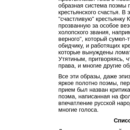
образная система поэмы 
крестьянского счастья. В 
"счастливую" крестьянку 
прозванную за особое вез
холопского звания, напри
верного", который сумел-
обидчику, и работящих кр
которые вынуждены ломат
Утятиным, притворяясь, ч
права, и многие другие о
Все эти образы, даже эпи
яркое полотно поэмы, пер
прием был назван критик
поэма, написанная на фо
впечатление русской наро
многие голоса.
Спис