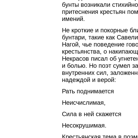
бунты возникали стихийно
притеснения крестьян по
имений.
Не кроткие и покорные бл
бунтари, такие как Савели
Нагой, чье поведение го
крестьянства, о накипающ
Некрасов писал об угнете
и болью. Но поэт сумел з
внутренних сил, заложенн
надеждой и верой:
Рать поднимается
Неисчислимая,
Сила в ней скажется
Несокрушимая.
Крестьянская тема в поэм