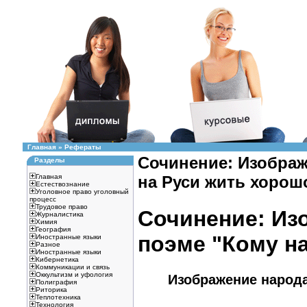
Главная
»
Рефераты
Сочинение: Изображ
Разделы
Главная
на Руси жить хорош
Естествознание
Уголовное право уголовный
процесс
Трудовое право
Сочинение: Из
Журналистика
Химия
География
поэме "Кому н
Иностранные языки
Разное
Иностранные языки
Кибернетика
Коммуникации и связь
Оккультизм и уфология
Изображение народа
Полиграфия
Риторика
Теплотехника
Технология