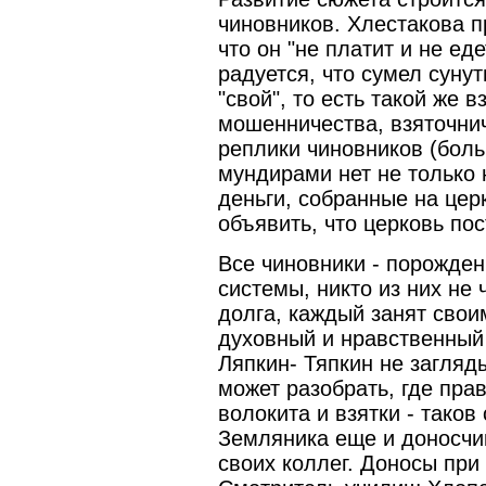
чиновников. Хлестакова п
что он "не платит и не ед
радуется, что сумел сунуть
"свой", то есть такой же 
мошенничества, взяточнич
реплики чиновников (боль
мундирами нет не только 
деньги, собранные на цер
объявить, что церковь пос
Все чиновники - порожде
системы, никто из них не 
долга, каждый занят сво
духовный и нравственный 
Ляпкин- Тяпкин не загляды
может разобрать, где пра
волокита и взятки - таков
Земляника еще и доносчи
своих коллег. Доносы при