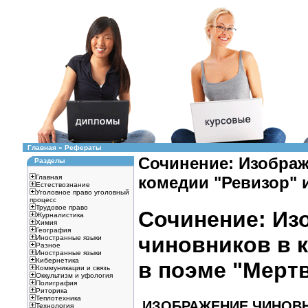
Главная
»
Рефераты
Сочинение: Изображ
Разделы
Главная
комедии "Ревизор" 
Естествознание
Уголовное право уголовный
процесс
Трудовое право
Сочинение: Из
Журналистика
Химия
География
чиновников в 
Иностранные языки
Разное
Иностранные языки
Кибернетика
в поэме "Мерт
Коммуникации и связь
Оккультизм и уфология
Полиграфия
Риторика
Теплотехника
ИЗОБРАЖЕНИЕ ЧИНОВН
Технология