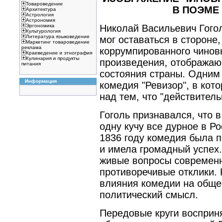
Товароведение
В ПОЭМЕ
Архитектура
Астрология
Астрономия
Николай Васильевич Гого
Эргономика
Культурология
Литература языковедение
мог оставаться в стороне,
Маркетинг товароведение
реклама
коррумпированного чиновн
Краеведение и этнография
Кулинария и продукты
произведения, отображаю
питания
состояния страны. Одним 
Информация
комедия "Ревизор", в кот
над тем, что "действител
Гоголь признавался, что в
одну кучу все дурное в Ро
1836 году комедия была п
и имела громадный успех.
живые вопросы современн
противоречивые отклики. 
влияния комедии на обще
политический смысл.
Передовые круги восприня