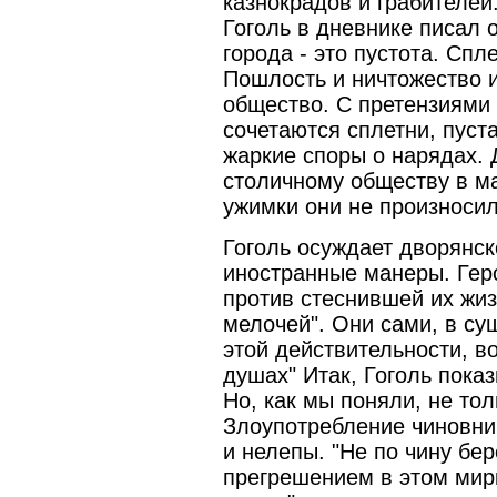
казнокрадов и грабителей
Гоголь в дневнике писал 
города - это пустота. Сп
Пошлость и ничтожество и
общество. С претензиями 
сочетаются сплетни, пуста
жаркие споры о нарядах.
столичному обществу в ма
ужимки они не произносил
Гоголь осуждает дворянс
иностранные манеры. Геро
против стеснившей их жиз
мелочей". Они сами, в с
этой действительности, в
душах" Итак, Гоголь пока
Но, как мы поняли, не то
Злоупотребление чиновни
и нелепы. "Не по чину бер
прегрешением в этом мирк