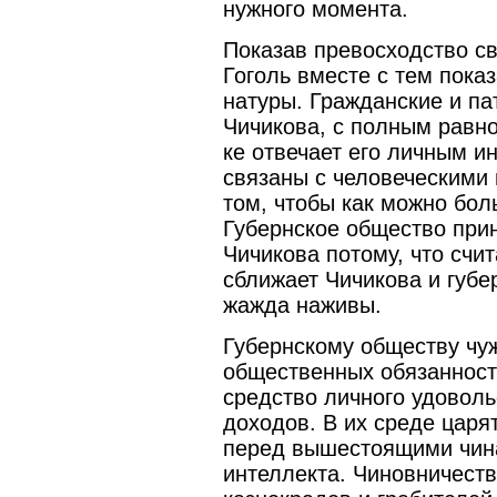
нужного момента.
Показав превосходство св
Гоголь вместе с тем пока
натуры. Гражданские и па
Чичикова, с полным равно
ке отвечает его личным и
связаны с человеческими 
том, чтобы как можно бол
Губернское общество при
Чичикова потому, что счи
сближает Чичикова и губер
жажда наживы.
Губернскому обществу чуж
общественных обязанностя
средство личного удоволь
доходов. В их среде царя
перед вышестоящими чина
интеллекта. Чиновничест