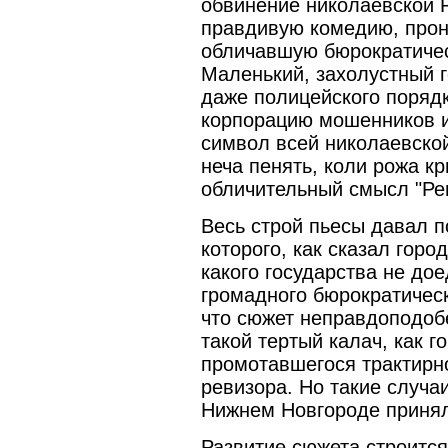
обвинение николаевской Р
правдивую комедию, про
обличавшую бюрократичес
Маленький, захолустный г
даже полицейского порядк
корпорацию мошенников и
символ всей николаевской
неча пенять, коли рожа к
обличительный смысл "Ре
Весь строй пьесы давал по
которого, как сказал город
какого государства не дое
громадного бюрократическ
что сюжет неправдоподоб
такой тертый калач, как г
промотавшегося трактирног
ревизора. Но такие случа
Нижнем Новгороде принял
Развитие сюжета строится