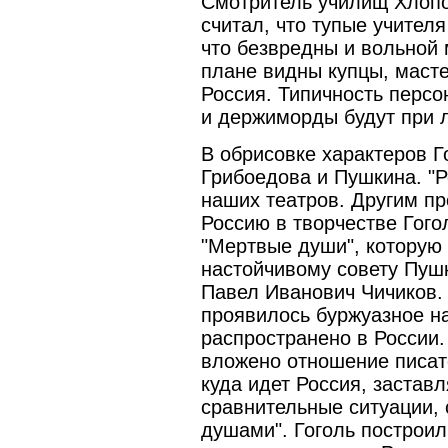
Смотритель училищ Хлопов
считал, что тупые учител
что безвредны и вольной 
плане видны купцы, масте
Россия. Типичность персо
и держиморды будут при 
В обрисовке характеров Г
Грибоедова и Пушкина. "Р
наших театров. Другим п
Россию в творчестве Гого
"Мертвые души", которую 
настойчивому совету Пуш
Павел Иванович Чичиков. 
проявилось буржуазное н
распространено в России.
вложено отношение писате
куда идет Россия, заставл
сравнительные ситуации, 
душами". Гоголь построил