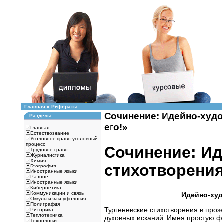
Главная
»
Рефераты
Сочинение: Идейно-худо
Разделы
его!»
Главная
Естествознание
Уголовное право уголовный
процесс
Сочинение: Ид
Трудовое право
Журналистика
Химия
стихотворения
География
Иностранные языки
Разное
Иностранные языки
Кибернетика
Коммуникации и связь
Идейно-худ
Оккультизм и уфология
Полиграфия
Тургеневские стихотворения в проз
Риторика
Теплотехника
духовных исканий. Имея простую ф
Технология