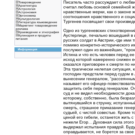
Писатель часто рассуждает о любви
Товароведение
Архитектура
считал любовь основой семейной жи
Астрология
нравственные мерки, как о законе 
Астрономия
Эргономика
соотношения нравственного и социа
Культурология
Тургенев посвящает свои произвед
Литература языковедение
Маркетинг товароведение
реклама
Одно из тургеневских стихотворени
Краеведение и этнография
Аустерлице, печально вошедшей в 
Кулинария и продукты
питания
русских солдат в Австрии,-где ими 
помимо конкретно-исторического и
послужил один из важнейших, “прок
Информация
Истина и что есть человек перед е
исход которой намеренно снижен е
оказался приговорен к смерти по н
Эта трагически нелепая ситуация, к
господин предстали перед судом в
вынесении генералом, “рассеянным
называет его офицер-повествовате
защитить себя перед генералом. Оч
суд и не видел необходимости доказ
которому, собственно, была безразл
вытянувшийся в струнку, испуганный
смерть, страшное приказание генер
судьей, с чистой совестью. Кроме т
ценой его гибели, останется жить 
нежели Егор... Духовная сила этого
выдержал испытания правдой. Будуч
оправдывается, не борется за свое