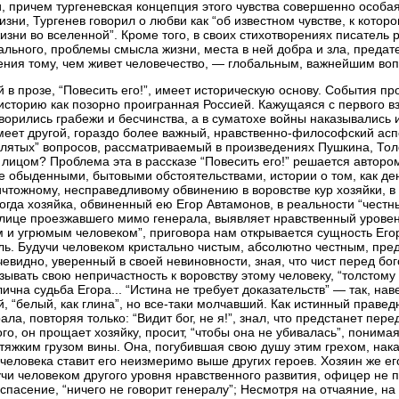
, причем тургеневская концепция этого чувства совершенно особая:
зни, Тургенев говорил о любви как “об известном чувстве, к кот
жизни во вселенной”. Кроме того, в своих стихотворениях писатель
льного, проблемы смысла жизни, места в ней добра и зла, предат
ения тому, чем живет человечество, — глобальным, важнейшим во
й в прозе, “Повесить его!”, имеет историческую основу. События п
историю как позорно проигранная Россией. Кажущаяся с первого в
творились грабежи и бесчинства, а в суматохе войны наказывались 
меет другой, гораздо более важный, нравственно-философский асп
лятых” вопросов, рассматриваемый в произведениях Пушкина, Толст
е лицом? Проблема эта в рассказе “Повесить его!” решается авторо
е обыденными, бытовыми обстоятельствами, истории о том, как д
ичтожному, несправедливому обвинению в воровстве кур хозяйки, в
огда хозяйка, обвиненный ею Егор Автамонов, в реальности “честн
 лице проезжавшего мимо генерала, выявляет нравственный уровен
 и угрюмым человеком”, приговора нам открывается сущность Егор
ль. Будучи человеком кристально чистым, абсолютно честным, пре
евидно, уверенный в своей невиновности, зная, что чист перед бо
ывать свою непричастность к воровству этому человеку, “толстому 
ична судьба Егора... “Истина не требует доказательств” — так, на
, “белый, как глина”, но все-таки молчавший. Как истинный правед
ала, повторяя только: “Видит бог, не я!”, знал, что предстанет п
ого, он прощает хозяйку, просит, “чтобы она не убивалась”, понима
с тяжким грузом вины. Она, погубившая свою душу этим грехом, нак
 человека ставит его неизмеримо выше других героев. Хозяин же его
и человеком другого уровня нравственного развития, офицер не п
 спасение, “ничего не говорит генералу”; Несмотря на отчаяние, н