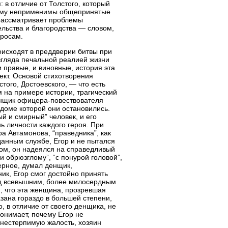
 в отличие от Толстого, который
орому неприменимы общепринятые
 рассматривает проблемы
ельства и благородства — словом,
просам.
роисходят в преддверии битвы при
згляда печальной реалией жизни
и правые, и виновные, история эта
ект. Основой стихотворения
ого, Достоевского, — что есть
м на примере истории, трагический
енщик офицера-повествователя
 доме которой они остановились.
ый и смирный” человек, и его
ь личности каждого героя. При
а Автамонова, “праведника”, как
данным службе, Егор и не пытался
гом, он надеялся на справедливый
и обрюзглому”, “с понурой головой”,
верное, думал денщик,
ник, Егор смог достойно принять
еред всевышним, более милосердным
я, что эта женщина, прозревшая
азана гораздо в большей степени,
, в отличие от своего денщика, не
онимает, почему Егор не
а нестерпимую жалость, хозяин