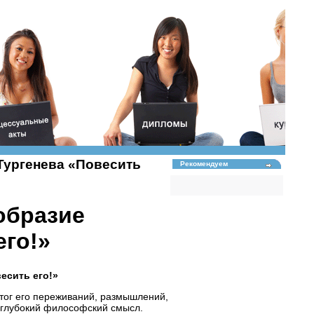
Тургенева «Повесить
Рекомендуем
образие
его!»
есить его!»
итог его переживаний, размышлений,
 глубокий философский смысл.