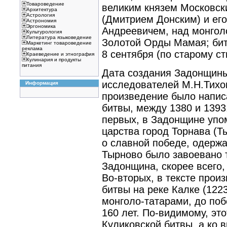
Товароведение
великим князем Московс
Архитектура
Астрология
(Дмитрием Донским) и е
Астрономия
Эргономика
Андреевичем, над монгол
Культурология
Литература языковедение
Золотой Орды Мамая; бит
Маркетинг товароведение
реклама
8 сентября (по старому ст
Краеведение и этнография
Кулинария и продукты
питания
Дата создания Задонщины
исследователей М.Н.Тихом
Информация
произведение было напис
битвы, между 1380 и 1393
первых, в Задонщине упо
царства город Торнава (Ты
о славной победе, одерж
Тырново было завоевано т
Задонщина, скорее всего,
Во-вторых, в тексте произ
битвы на реке Калке (1223
монголо-татарами, до по
160 лет. По-видимому, это
Куликовской битвы, а ко 