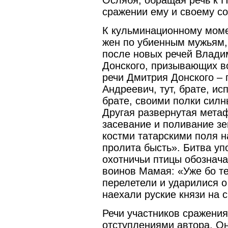
сражении ему и своему со
К кульминационному моме
жен по убиенным мужьям,
после новых речей Влади
Донского, призывающих в
речи Дмитрия Донского – 
Андреевич, тут, брате, и
брате, своими полки силн
Другая развернутая мета
засевание и поливание зе
костми татарскими поля н
пролита бысть». Битва уп
охотничьи птицы обознача
воинов Мамая: «Уже бо те
перелетели и ударилися о
наехали руские князи на 
Речи участников сражени
отступлениями автора. О