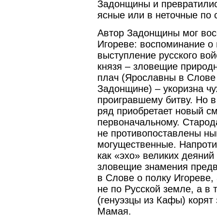
Задонщины и превратилис
ясные или в неточные по
Автор Задонщины мог восс
Игореве: воспоминание о 
выступление русского вой
князя – зловещие природн
плач (Ярославны в Слове 
Задонщине) – укоризна ч
проигравшему битву. Но 
ряд приобретает новый с
первоначальному. Старод
не противопоставлены ны
могущественные. Напроти
как «эхо» великих деяний
зловещие знамения предв
в Слове о полку Игореве,
не по Русской земле, а в
(генуэзцы из Кафы) корят 
Мамая.