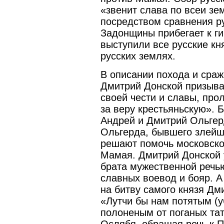
«звенит слава по всеи зе
посредством сравнения ру
Задонщины прибегает к ги
выступили все русские кн
русских землях.
В описании похода и сраж
Дмитрий Донской призыва
своей чести и славы, про
за веру крестьяньскую». 
Андрей и Дмитрий Ольгерд
Ольгерда, бывшего злейш
решают помочь московско
Мамая. Дмитрий Донской 
брата мужественной речь
славных воевод и бояр. А
на битву самого князя Дм
«Лутчи бы нам потятым (уб
полоненым от поганых тат
Ослябя, обращая речь к П