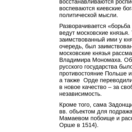
восстанавливаются роспис
воспеваются киевские бог
политической мысли.
Разворачивается «борьба 
ведут московские князья. 
заимствованный ими у кня
очередь, был заимствован
московские князья рассма
Владимира Мономаха. Об
русского государства был
противостояние Польше и 
а также Орде переводили
в новое качество – за св
независимость.
Кроме того, сама Задонщи
вв. объектом для подража
Мамаевом побоище и расск
Орше в 1514).