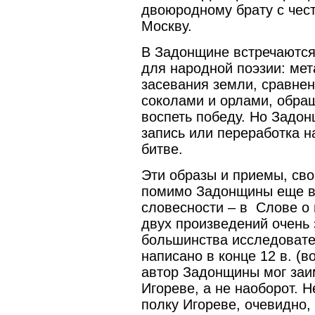
двоюродному брату с чес
Москву.
В Задонщине встречаются
для народной поэзии: ме
засевания земли, сравнен
соколами и орлами, обра
воспеть победу. Но Задон
запись или переработка н
битве.
Эти образы и приемы, св
помимо Задонщины еще в
словесности – в Слове о 
двух произведений очень
большинства исследовате
написано в конце 12 в. (в
автор Задонщины мог заи
Игореве, а не наоборот. 
полку Игореве, очевидно,