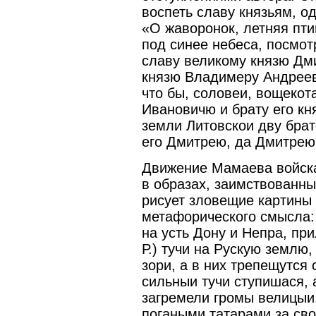
воспеть славу князьям, 
«О жаворонок, летняя пти
под синее небеса, посмот
славу великому князю Дм
князю Владимеру Андреев
что бы, соловеи, вощеко
Ивановичю и брату его к
земли Литовскои дву бра
его Дмитрею, да Дмитрею
Движение Мамаева войска
в образах, заимствованны
рисует зловещие картины
метафорического смысла: 
на усть Дону и Непра, пр
Р.) тучи на Рускую землю
зори, а в них трепещутся
сильныи тучи ступишася, 
загремели громы велицыи.
погаными татарами за сво