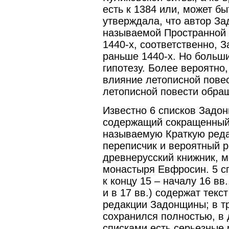
есть к 1384 или, может б
утверждала, что автор За
называемой Пространной 
1440-х, соответственно, 
раньше 1440-х. Но больш
гипотезу. Более вероятно
влияние летописной повес
летописной повести обра
Известно 6 списков Задон
содержащий сокращенный 
называемую Краткую редак
переписчик и вероятный р
древнерусский книжник, 
монастыря Евфросин. 5 сп
к концу 15 – началу 16 вв
и в 17 вв.) содержат тек
редакции Задонщины; в тр
сохранился полностью, в 
списками есть серьезные 