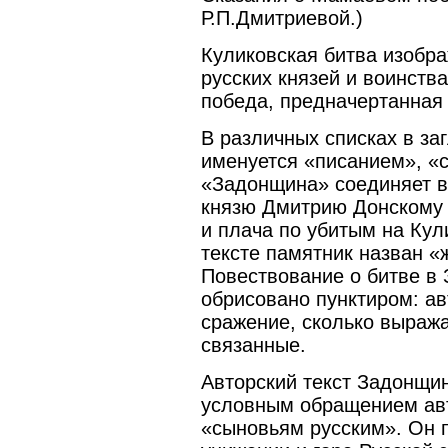
Р.П.Дмитриевой.)
Куликовская битва изобра
русских князей и воинств
победа, предначертанная
В различных списках в з
именуется «писанием», «с
«Задонщина» соединяет в
князю Дмитрию Донскому 
и плача по убитым на Кул
тексте памятник назван «
Повествование о битве в 
обрисовано пунктиром: ав
сражение, сколько выража
связанные.
Авторский текст Задонщин
условным обращением авт
«сыновьям русским». Он 