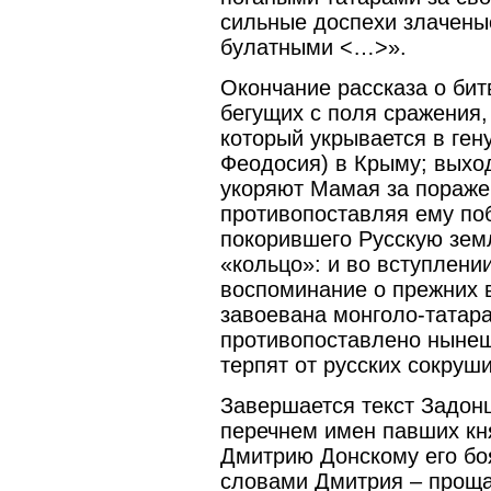
сильные доспехи злаченые
булатными <…>».
Окончание рассказа о бит
бегущих с поля сражения,
который укрывается в ген
Феодосия) в Крыму; выхо
укоряют Мамая за пораже
противопоставляя ему по
покорившего Русскую зем
«кольцо»: и во вступлени
воспоминание о прежних в
завоевана монголо-татар
противопоставлено нынеш
терпят от русских сокруш
Завершается текст Задон
перечнем имен павших кня
Дмитрию Донскому его бо
словами Дмитрия – проща