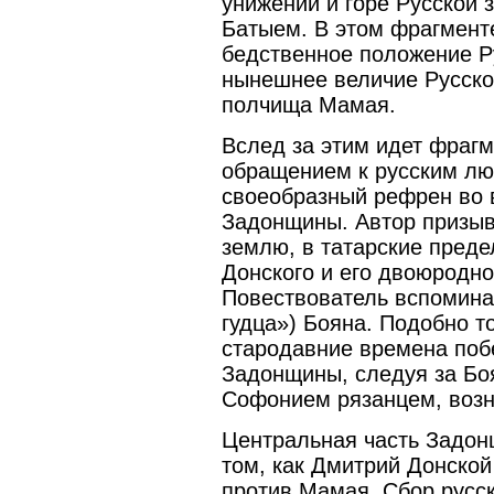
унижении и горе Русской 
Батыем. В этом фрагмент
бедственное положение Р
нынешнее величие Русско
полчища Мамая.
Вслед за этим идет фрагм
обращением к русским лю
своеобразный рефрен во в
Задонщины. Автор призыв
землю, в татарские преде
Донского и его двоюродн
Повествователь вспоминае
гудца») Бояна. Подобно т
стародавние времена побе
Задонщины, следуя за Бо
Софонием рязанцем, возн
Центральная часть Задон
том, как Дмитрий Донско
против Мамая. Сбор русс