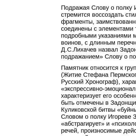
Подражая Слову о полку 
стремится воссоздать сти
фрагменты, заимствованн
соединены с элементами т
подробными указаниями м
воинов, с длинным перечн
Д.С.Лихачев назвал Задо
подражанием» Слову о по
Памятник относится к груп
(Житие Стефана Пермског
Русский Хронограф), хара
«экспрессивно-эмоциональ
характеризует его особен
быть отмечены в Задонщи
Куликовской битвы «буйн
Словом о полку Игореве 
«абстрагирует» и «психол
речей, произносимые дей