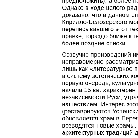
предположить), а более по
Однако в ходе целого ря
доказано, что в данном с
Кирилло-Белозерского мо
переписывавшего этот тек
правке, гораздо ближе к т
более поздние списки.
Созвучие произведений и
неправомерно рассматрив
лишь как «литературное п
в систему эстетических к
первую очередь, культурн
начала 15 вв. характерен
независимости Руси, утра
нашествием. Интерес этот
(реставрируются Успенск
обновляется храм в Перея
возводятся новые храмы,
архитектурных традиций д