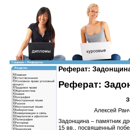
Главная
»
Рефераты
Реферат: Задонщин
Разделы
Главная
Естествознание
Реферат: Задо
Уголовное право уголовный
процесс
Трудовое право
Журналистика
Химия
География
З
Иностранные языки
Разное
Иностранные языки
Алексей Ран
Кибернетика
Коммуникации и связь
Оккультизм и уфология
Задонщина – памятник др
Полиграфия
Риторика
Теплотехника
15 вв., посвященный побе
Технология