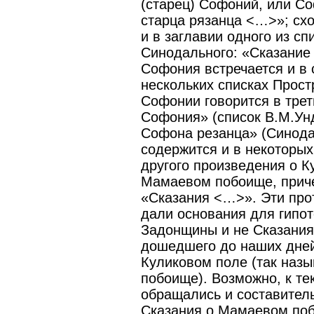
(старец) Софоний, или С
старца рязанца <…>»; сх
и в заглавии одного из с
Синодального: «Сказание
Софония встречается и в
нескольких списках Прост
Софонии говорится в трет
Софония» (список В.М.Ун
Софона резанца» (Синода
содержится и в некоторых
другого произведения о К
Мамаевом побоище, прич
«Сказания <…>». Эти про
дали основания для гипо
Задонщины и не Сказания
дошедшего до наших дней
Куликовом поле (так наз
побоище). Возможно, к те
обращались и составител
Сказания о Мамаевом поб