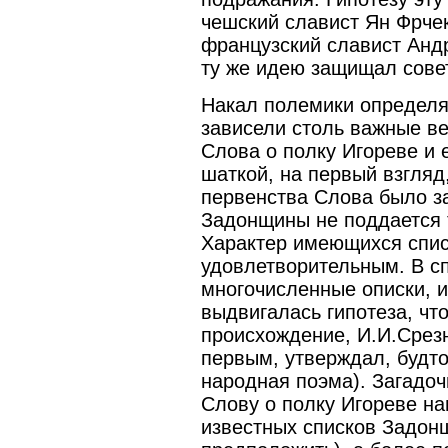
чешский славист Ян Фрчек 
французский славист Андр
ту же идею защищал совет
Накал полемики определял
зависели столь важные ве
Слова о полку Игореве и 
шаткой, на первый взгляд
первенства Слова было за
Задонщины не поддается 
Характер имеющихся спис
удовлетворительным. В сп
многочисленные описки, и
выдвигалась гипотеза, чт
происхождение, И.И.Срез
первым, утверждал, будт
народная поэма). Загадоч
Слову о полку Игореве на
известных списков Задон