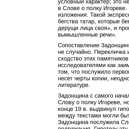
условный характер; это н
в Слове о полку Игореве.
изложения. Такой экспрес
бегства татар, которые бе
дерущи лица своя», и про
вымышленные речи».
Сопоставление Задонщины
не случайно. Перекличка 
сходство этих памятнико
исследователями как заи
том, что послужило первои
несет черты копии, неодн
литературе.
Задонщина с самого нача
Слову о полку Игореве, н
конце 19 в. выдвинул гип
между текстами могли быт
Задонщина послужила Сло
подражания. Гипотезу эту