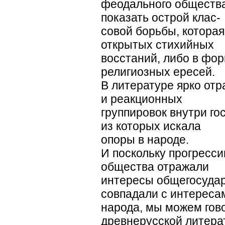
феодального общества
показать острой клас-
совой борьбы, котора
открытых стихийных
восстаний, либо в фо
религиозных ересей.
В литературе ярко от
и реакционных
группировок внутри го
из которых искала
опоры в народе.
И поскольку прогресс
общества отражали
интересы общегосудар
совпадали с интереса
народа, мы можем гов
древнерусской литера