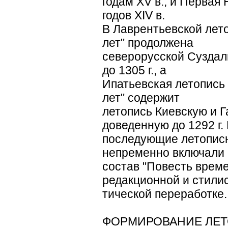
годам ХV в., и Первая
годов ХIV в.
В Лаврентьевской лет
лет" продолжена
северорусской Суздал
до 1305 г., а
Ипатьевская летопись
лет" содержит
летопись Киевскую и 
доведенную до 1292 г.
последующие летописн
непременно включали 
состав "Повесть време
редакционной и стилис
тической переработке.
ФОРМИРОВАНИЕ ЛЕТ