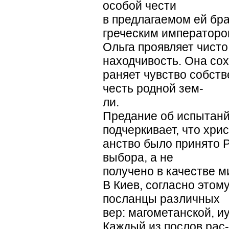
особой чести
в предлагаемом ей бра
греческим император
Ольга проявляет чисто
находчивость. Она сох
раняет чувство собств
честь родной зем-
ли.
Предание об испытан
подчеркивает, что хрис
анство было принято Р
выбора, а не
получено в качестве м
В Киев, согласно этом
посланцы различных
вер: магометанской, и
Каждый из послов рас-