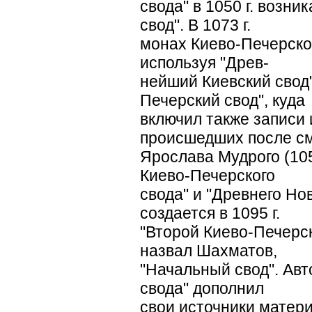
свода" в 1050 г. возни
свод". В 1073 г.
монах Киево-Печерско
используя "Древ-
нейший Киевский свод"
Печерский свод", куда
включил также записи 
происшедших после с
Ярослава Мудрого (105
Киево-Печерского
свода" и "Древнего Нов
создается в 1095 г.
"Второй Киево-Печерски
назвал Шахматов,
"Начальный свод". Авт
свода" дополнил
свои источники матер