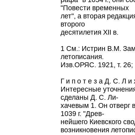
"Повести временных
лет", а вторая редакц
второго
десятилетия ХII в.
1 См.: Истрин В.М. За
летописания.
Изв.ОРЯС. 1921, т. 26; 
Г и п о т е з а Д. С. Л и 
Интересные уточнения
сделаны Д. С. Ли-
хачевым 1. Он отверг
1039 г. "Древ-
нейшего Киевского сво
возникновения летопи