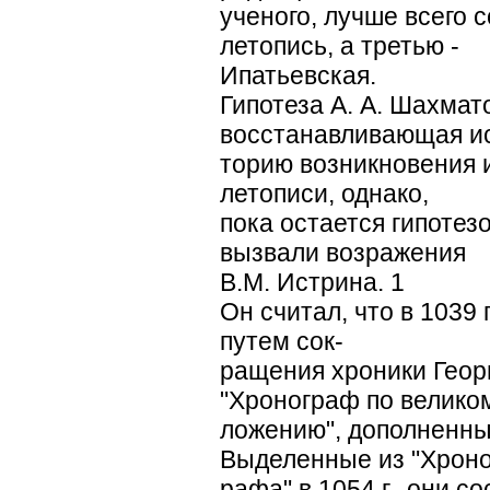
ученого, лучше всего 
летопись, а третью -
Ипатьевская.
Гипотеза А. А. Шахмат
восстанавливающая и
торию возникновения 
летописи, однако,
пока остается гипотез
вызвали возражения
В.М. Истрина. 1
Он считал, что в 1039 
путем сок-
ращения хроники Геор
"Хронограф по великом
ложению", дополненны
Выделенные из "Хроно
рафа" в 1054 г., они 