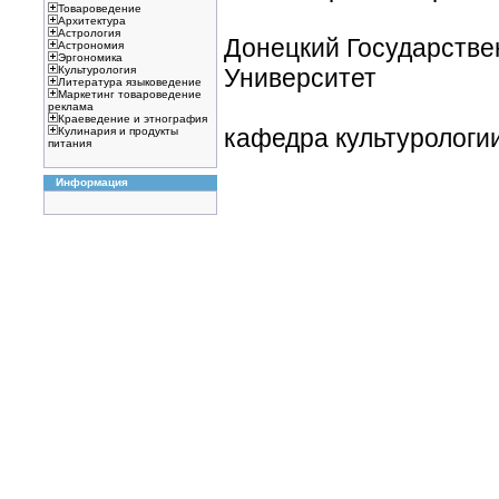
Товароведение
Архитектура
Астрология
Донецкий Государстве
Астрономия
Эргономика
Университет
Культурология
Литература языковедение
Маркетинг товароведение
реклама
Краеведение и этнография
кафедра культурологи
Кулинария и продукты
питания
Информация