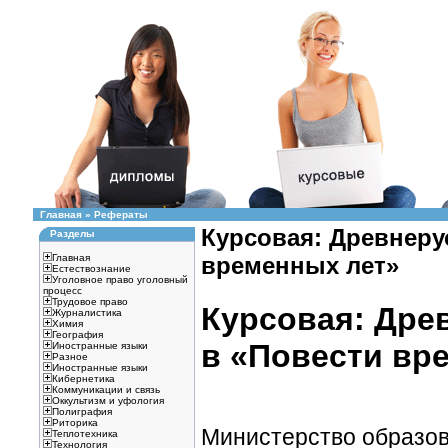
Главная
»
Рефераты
Курсовая: Древнеру
Разделы
Главная
временных лет»
Естествознание
Уголовное право уголовный
процесс
Трудовое право
Курсовая: Дре
Журналистика
Химия
География
в «Повести вр
Иностранные языки
Разное
Иностранные языки
Кибернетика
Коммуникации и связь
Оккультизм и уфология
Полиграфия
Риторика
Министерство образо
Теплотехника
Технология