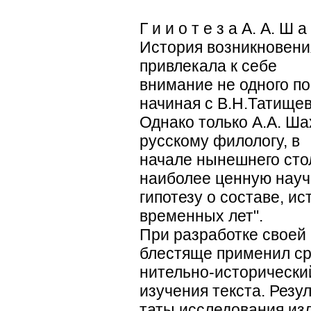
Г и и о т е з а А. А. Ш а 
История возникновени
привлекала к себе
внимание не одного по
начиная с В.Н.Татищев
Однако только А.А. Ш
русскому филологу, в
начале нынешнего сто
наиболее ценную нау
гипотезу о составе, и
временных лет".
При разработке своей 
блестяще применил ср
нительно-исторически
изучения текста. Резул
таты исследования из