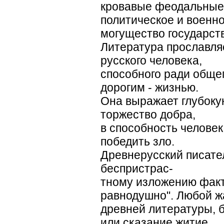
кровавые феодальные
политическое и военн
могущество государств
Литература прославля
русского человека,
способного ради обще
дорогим - жизнью.
Она выражает глубокую
торжество добра,
в способность человек
победить зло.
Древнерусский писател
беспристрас-
тному изложению факто
равнодушно". Любой ж
древней литературы, б
или сказание житие