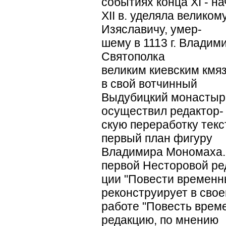
событиях конца ХI - н
ХII в. уделяла велико
Изяславичу, умер-
шему в 1113 г. Владим
Святополка
великим киевским кмя
в свой вотчинный
Выдубицкий монастырь
осуществил редактор-
скую переработку текс
первый план фигуру
Владимира Мономаха.
первой Несторовой ре
ции "Повести временны
реконструирует в свое
работе "Повесть времен
редакцию, по мнению