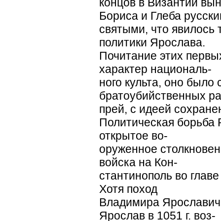
концов в Византии вы
Бориса и Глеба русск
святыми, что явилось
политики Ярослава.
Почитание этих первы
характер националь-
ного культа, оно было
братоубийственных ра
прей, с идеей сохране
Политическая борьба 
открытое во-
оруженное столкновени
войска на Кон-
стантинополь во глав
Хотя поход
Владимира Ярославича
Ярослав в 1051 г. воз-