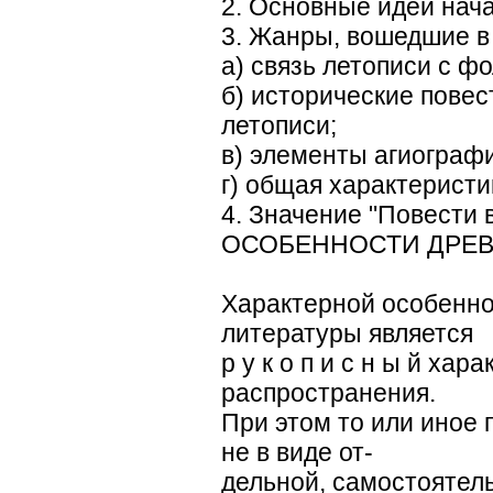
2. Основные идеи нач
3. Жанры, вошедшие в 
а) связь летописи с ф
б) исторические повес
летописи;
в) элементы агиографи
г) общая характеристи
4. Значение "Повести 
ОСОБЕННОСТИ ДРЕВ
Характерной особенно
литературы является
р у к о п и с н ы й хар
распространения.
При этом то или иное
не в виде от-
дельной, самостоятель