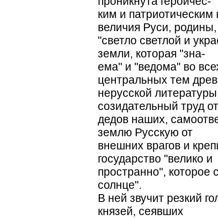
проникнута героичес-
ким и патриотическим 
величия Руси, родины,
"светло светлой и укр
земли, которая "зна-
ема" и "ведома" во все
центральных тем древ
нерусской литературы
созидательный труд от
дедов наших, самоот
землю Русскую от
внешних врагов и кре
государство "велико и
пространно", которое с
солнце".
В ней звучит резкий г
князей, сеявших