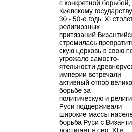
с конкретной борьбой,
Киевскому государству
30 - 50-е годы ХI стол
религиозных
притязаний Византийс
стремилась превратит
скую церковь в свою п
угрожало самосто-
ятельности древнерусс
империи встречали
активный отпор велико
борьбе за
политическую и религ
Руси поддерживали
широкие массы населе
борьба Руси с Визант
достигает в сер. ХI в.