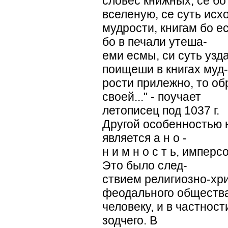
словес книжных; се бо
вселеную, се суть исх
мудрости, книгам бо е
бо в печали утеша-
еми есмы, си суть узд
поищеши в книгах муд-
рости прилежно, то о
своей..." - поучает
летописец под 1037 г.
Другой особенностью 
является а н о -
н и м н о с т ь, импер
Это было след-
ствием религиозно-хр
феодального общества
человеку, и в частност
зодчего. В