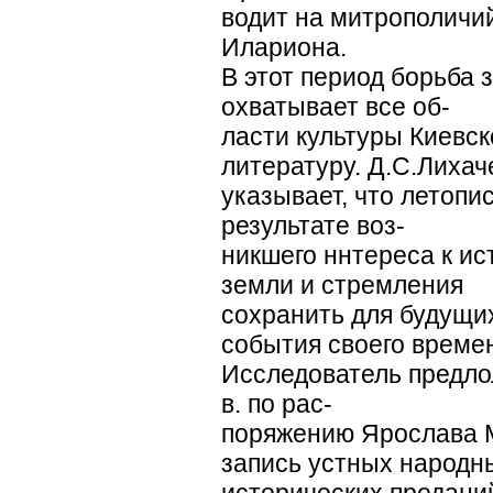
водит на митрополичи
Илариона.
В этот период борьба 
охватывает все об-
ласти культуры Киевск
литературу. Д.С.Лихач
указывает, что летопи
результате воз-
никшего ннтереса к и
земли и стремления
сохранить для будущи
события своего време
Исследователь предлола
в. по рас-
поряжению Ярослава 
запись устных народн
исторических преданий