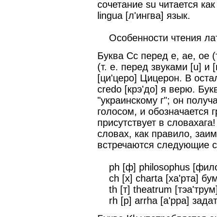
сочетание su читается как 
lingua [л'ингва] язык.
Особенности чтения лат
Буква Cс перед e, ae, oe (т.
(т. е. перед звуками [u] и [
[ци'церо] Цицерон. В остал
credo [крэ'до] я верю. Бу
"украинскому г"; он получа
голосом, и обозначается гр
присутствует в словахага! [a
словах, как правило, заим
встречаются следующие со
ph [ф] philosophus [фил
ch [х] charta [ха'рта] бу
th [т] theatrum [тэа'трум
rh [р] arrha [а'рра] зада