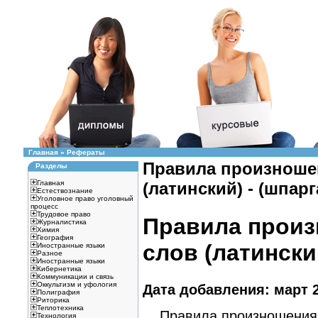
Главная
»
Рефераты
Правила произноше
Разделы
Главная
(латинский) - (шпарг
Естествознание
Уголовное право уголовный
процесс
Трудовое право
Правила произ
Журналистика
Химия
География
слов (латински
Иностранные языки
Разное
Иностранные языки
Кибернетика
Коммуникации и связь
Оккультизм и уфология
Дата добавления: март 2
Полиграфия
Риторика
Теплотехника
Правила произношения 
Технология