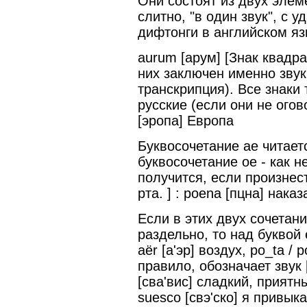
Они состоят из двух элем
слитно, "в один звук", с 
дифтонги в английском яз
aurum [арум] [Знак квадра
них заключен именно звук, 
транскрипция). Все знаки
русские (если они не огов
[эропа] Европа
Буквосочетание ae читается
буквосочетание oe - как н
получится, если произнести
рта. ] : poena [пцна] наказ
Если в этих двух сочетан
раздельно, то над буквой е с
aёr [а'эр] воздух, po_ta / 
правило, обозначает звук 
[сва'вис] сладкий, приятны
suesco [свэ'ско] я привык