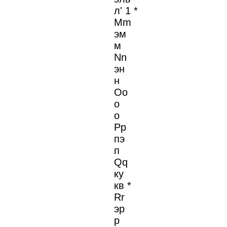
л' 1 *
Mm
эм
м
Nn
эн
н
Oo
о
о
Pp
пэ
п
Qq
ку
кв *
Rr
эр
р