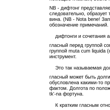
NB - дифтонг представляе
следовательно, образует т
вина. (NB - Nota bene! За
обозначение примечаний. 
дифтонги и сочетания ae 
гласный перед группой со
группой muta cum liquida (
инструмент.
Это так называемая дол
гласный может быть долгим
обусловлена какими-то п
фактом. Долгота по полож
tk'-na фортуна.
К кратким гласным отно