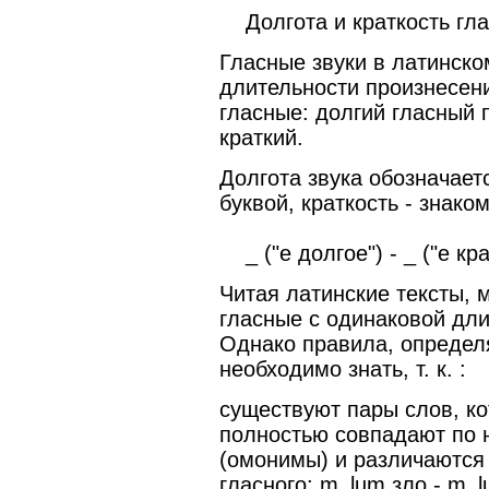
Долгота и краткость гл
Гласные звуки в латинско
длительности произнесени
гласные: долгий гласный 
краткий.
Долгота звука обозначает
буквой, краткость - знаком 
_ ("е долгое") - _ ("е крат
Читая латинские тексты, 
гласные с одинаковой дли
Однако правила, определя
необходимо знать, т. к. :
существуют пары слов, ко
полностью совпадают по 
(омонимы) и различаются 
гласного: m_lum зло - m_l