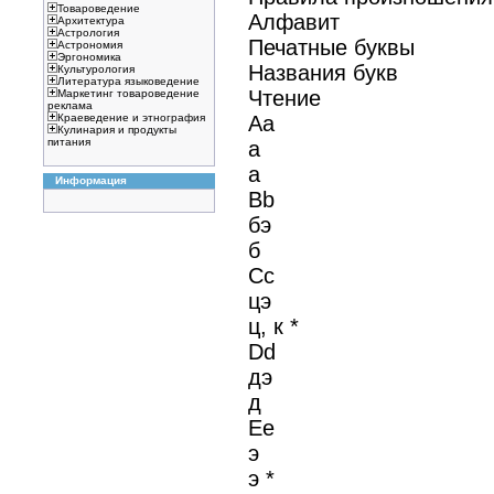
Товароведение
Алфавит
Архитектура
Астрология
Печатные буквы
Астрономия
Эргономика
Названия букв
Культурология
Литература языковедение
Чтение
Маркетинг товароведение
реклама
Aa
Краеведение и этнография
Кулинария и продукты
питания
а
а
Информация
Bb
бэ
б
Cc
цэ
ц, к *
Dd
дэ
д
Ee
э
э *