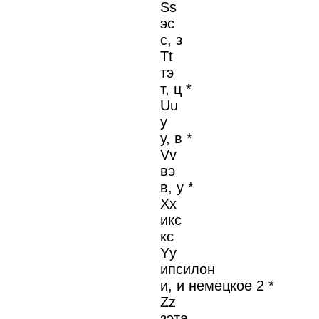
Ss
эс
с, з
Tt
тэ
т, ц *
Uu
у
у, в *
Vv
вэ
в, у *
Xx
икс
кс
Yy
ипсилон
и, и немецкое 2 *
Zz
зэта