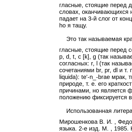
гласные, стоящие перед д
словах, оканчивающихся наi
падает на 3-й слог от конца
ho я тащу.
Это так называемая кра
гласные, стоящие перед с
p, d, t, c [k], g (так назы
согласных: r, l (так называ
сочетаниями br, pr, dl и т
liquida): te'-n_-brae мрак
природе, т. е. его кратко
причинами, но является ф
положению фиксируется в 
Использованная литера
Мирошенкова В. И. , Федо
языка. 2-е изд. М. , 1985