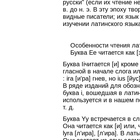
русски" (если их чтение н
в. до н. э. В эту эпоху т
видные писатели; их язык
изучении латинского языка
Особенности чтения лат
Буква Ee читается как [э]2 
Буква Iiчитается [и] кроме
гласной в начале слога ил
: ira [и'ра] гнев, но ius [й
В ряде изданий для обозн
буква i, вошедшая в лати
используется и в нашем по
т. д.
Буква Yy встречается в с
Она читается как [и] или, 
lyra [л'ира], [л'ира]. В л