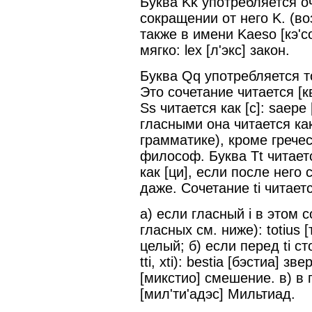
Буква Kk употребляется оч
сокращении от него K. (во
также в имени Kaeso [кэ'с
мягко: lex [л'экс] закон.
Буква Qq употребляется то
Это сочетание читается [кв
Ss читается как [с]: saepe
гласными она читается как 
грамматике), кроме гречес
философ. Буква Tt читаетс
как [ци], если после него 
даже. Сочетание ti читается
а) если гласный i в этом 
гласных см. ниже): totius [т
целый; б) если перед ti стои
tti, xti): bestia [бэстиа] зв
[микстио] смешение. в) в г
[мил'ти'адэс] Мильтиад.