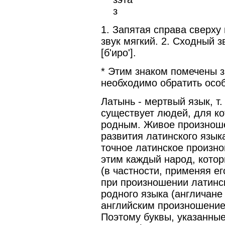
з
1. Запятая справа сверху 
звук мягкий. 2. Сходный з
[б'иро'].
* Этим знаком помечены з
необходимо обратить осо
Латынь - мертвый язык, т.
существует людей, для ко
родным. Живое произноше
развития латинского язык
точное латинское произно
этим каждый народ, кото
(в частности, применяя е
при произношении латинс
родного языка (англичане
английским произношением,
Поэтому буквы, указанные 