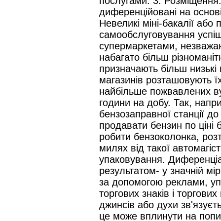
послугами. 3. Розміщення
диференційовані на основі
Невеликі міні-бакалії або
самообслуговування успіш
супермаркетами, незважаю
набагато більш різноманіт
призначають більш низькі
магазинів розташовують їх
найбільше пожвавлених вул
години на добу. Так, напр
бензозаправної станції до
продавати бензин по ціні 
робити бензоколонка, розт
милях від такої автомагіс
упаковування. Диференціа
результатом- у значній мі
за допомогою реклами, уп
торгових знаків і торгови
джинсів або духи зв'язуєть
це може вплинути на попит