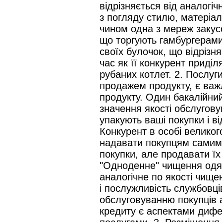
відрізняється від аналогіч
з погляду стилю, матеріал
чином одна з мереж закус
що торгують гамбургерами
своїх булочок, що відріз
час як її конкурент приділ
рубаних котлет. 2. Послуги
продажем продукту, є важ
продукту. Один бакалійни
значення якості обслугову
упакують ваші покупки і в
Конкурент в особі великог
надавати покупцям самим 
покупки, але продавати їх
"Одноденне" чищення одяг
аналогічне по якості чищен
і послужливість службовці
обслуговуванню покупців а
кредиту є аспектами дифер