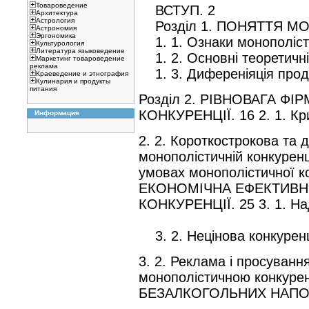
Товароведение
ВСТУП. 2
Архитектура
Астрология
Розділ 1. ПОНЯТТЯ МО
Астрономия
Эргономика
1. 1. Ознаки монополісти
Культурология
Литература языковедение
1. 2. Основні теоретичні 
Маркетинг товароведение
реклама
1. 3. Диференіяція проду
Краеведение и этнография
Кулинария и продукты
питания
Розділ 2. РІВНОВАГА Ф
КОНКУРЕНЦІЇ. 16 2. 1. Кр
Информация
2. 2. Короткострокова та 
монополістичній конкуренці
умовах монополістичної ко
ЕКОНОМІЧНА ЕФЕКТИВН
КОНКУРЕНЦІЇ. 25 3. 1. На
3. 2. Нецінова конкуренц
3. 2. Реклама і просування
монополістичною конкуре
БЕЗАЛКОГОЛЬНИХ НАПОЇ