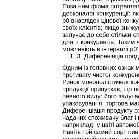
Поза ним фірма потрапляє
досконалої конкуренції: я
p0 внаслідок цінової конку
своїх клієнтів; якщо знижу
залучає до себе стільки с
для її конкурентів. Таким
можливість в інтервалі p0’
1. 3. Диференіяція проду
Одним із головних ознак м
противагу чистої конкуренц
Ринок монополістичної кон
продукції припускає, що п
певного виду: його залучає
упаковування, торгова марк
Диференціація продукту оз
наданих споживачу благ і 
наприклад, у цвіті автомоб
Навіть той самий сорт пив
диференційованим: напри