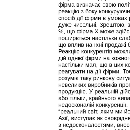
фірма визначає свою полі
реакцію з боку конкуруючих
спосіб дії фірми в умовах 
дуже чисельні. Зрештою, 
%, що фірма Х може здій
поширється настільки слабк
що вплив на їхні продажі 
Реакцію конкурентів можл
дій однієї фірми на кожног
настільки мал, що в цих к
реагувати на дії фірми. Т
розуміє таку ринкову ситу
невеликих виробників проп
продукцію. У реальній дійс
або тільки, крайнього випа
недосконалій конкуренції.
“реальний світ, яким ми й
Азії, виступає як своєрід
з недосконалостями, вне