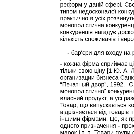
реформ у даній сфері. Св
типом недосконалої конкур
практично в усіх розвинути
монополістична конкуренці
конкуренція нагадує доско
кількість споживачів і виро
- бар'єри для входу на ри
- кожна фірма сприймає ці
тільки свою ціну [1 Ю. А.
организации бизнеса Санк
“Печатный двор”, 1992. -С
монополістичної конкуренц
власний продукт, а усі раз
Товар, що випускається к
відрізняється від товарів 
іншими фірмами. Це, як пр
одного призначення - прохо
марок і т. п. Товари групи