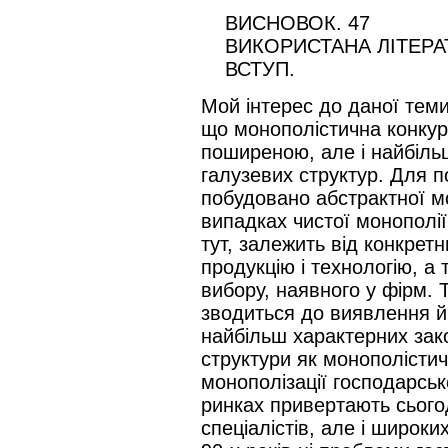
ВИСНОВОК. 47
ВИКОРИСТАНА ЛІТЕРАТ
ВСТУП.
Мой інтерес до даної теми
що монополістична конкуре
поширеною, але і найбіл
галузевих структур. Для п
побудовано абстрактної мо
випадках чистої монополії 
тут, залежить від конкрет
продукцію і технологію, а
вибору, наявного у фірм.
зводиться до виявлення й 
найбільш характерних зако
структури як монополісти
монополізації господарськ
ринках привертають сьогод
спеціалістів, але і широк