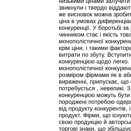
низькими цінами залучити 
звикнули і твердо віддают
же висновок можна зробит
ціна в умовах диференціа
конкуренції. У боротьбі з
чинником стає і якість тов
монополістичної конкуренц
крім ціни, і такими фактор
витрати по збуту. Вступит
конкуренцією щодо легко.
монополістичної конкуренц
розміром фірмами як в абс
вираженні, припускає, що 
потребується , невеликі. З
конкуренцією можуть бути 
породжені потребою одерж
від продукту конкурентів,
продукт. Фірми, що існуют
свою продукцію й авторсь
торгові знаки, що збільшує