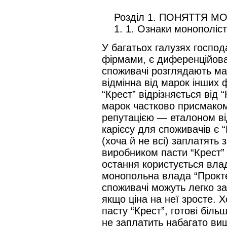
Розділ 1. ПОНЯТТЯ МО
1. 1. Ознаки монополісти
У багатьох галузях господ
фірмами, є диференційован
споживачі розглядають мар
відмінна від марок інших 
“Крест” відрізняється від 
марок частково присмаком,
репутацією — еталоном ві
карієсу для споживачів є “
(хоча й не всі) заплатять 
виробником пасти “Крест” 
остання користується вла
монопольна влада “Прокте
споживачі можуть легко з
якщо ціна на неї зросте.
пасту “Крест”, готові більш
не заплатить набагато ви