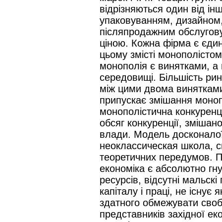
відрізняються один від ін
упаковуванням, дизайном,
післяпродажним обслуговув
ціною. Кожна фірма є єди
цьому змісті монополістом.
монополія є винятками, а
середовищі. Більшість рин
між цими двома винятками
припускає змішання монопол
монополістична конкуренці
обсяг конкуренції, зміша
влади. Модель досконалої
неоклассическая школа, 
теоретичних передумов. 
економіка є абсолютно гну
ресурсів, відсутні мальск
капіталу і праці, не існує
здатного обмежувати свобо
представників західної еко