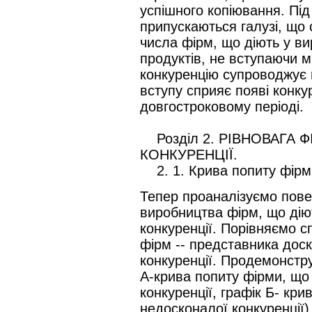
успішного копіювання. Пі
припускаються галузі, що
числа фірм, що діють у в
продуктів, не вступаючи м
конкуренцію супроводжує н
вступу сприяє появі конкур
довгостроковому періоді.
Розділ 2. РІВНОВАГА 
КОНКУРЕНЦІЇ.
2. 1. Крива попиту фірм
Тепер проаналізуємо повед
виробництва фірм, що дію
конкуренції. Порівняємо с
фірм -- представника дос
конкуренції. Продемонстру
А-крива попиту фірми, що 
конкуренції, графік Б- кри
недосконалої конкуренції)