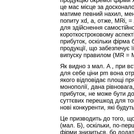
це мас місце за досконалої
матиме певний нахил, мен
попиту хd, а, отже, МRi, =
для здійснення самостійної
короткостроковому аспект
прибуток, оскільки фірма б
продукції, що забезпечує 
випуску правилом (МR = 
Як видно з мал. A , при 
для себе ціни pm вона от
якого відповідає площі пр
монополії, дана рівновага
прибуток, не може бути до
суттєвих перешкод для то
нові конкуренти, які будут
Це призводить до того, щ
(мал. Б), оскільки, по-пе
фірми знизиться, бо додат