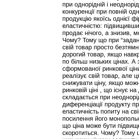
при однорідній і неоднорі
конкуренції при повній одн
продукцію якоїсь однієї 
еластичністю: підвищивши 
продає нічого, а знизив, 
Чому? Тому що при “задано
свій товар просто безтямн
дорогий товар, якщо навкр
по більш низьких цінах. А 
сформованої ринкової ціни
реалізує свій товар, але 
снижувати ціну, якщо мож
ринковій ціні , що існує н
складається при неоднорі
диференціації продукту п
еластичність попиту на св
посилення його монопольн
що ціна може бути підвище
скоротиться. Чому? Тому 