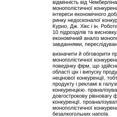
відмінність від Чемберлін
монополістичної конкурен
інтереси економічного доб
ринку недосконалої конкуре
Курно, Дж. Хікс і ін. Робот
10 підрозділів та висновку
економічний аналіз монопо
завданнями, переслідувани
визначити й обговорити пр
монополістичної конкуренц
поведінку фірм, що здійс
області цін і випуску прод
нецінової конкуренції, тоб
продукту і рекламі в галу
конкуренцією. праналізува
довгострокову рівновагу ф
конкуренції. проаналізуват
монополістичної конкуренці
безалкогольних напоїв.