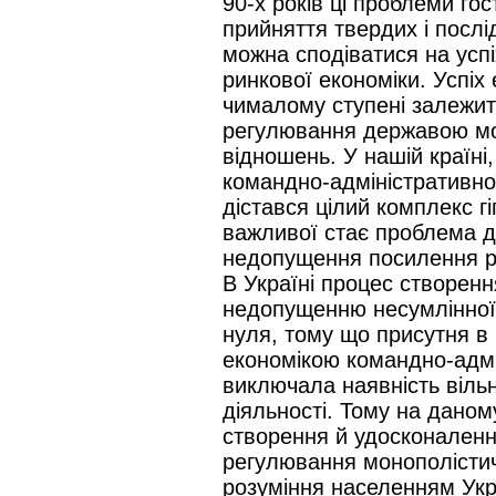
90-х років ці проблеми го
прийняття твердих і послі
можна сподіватися на успі
ринкової економіки. Успіх
чималому ступені залежить
регулювання державою мон
відношень. У нашій країні
командно-адміністративн
дістався цілий комплекс гі
важливої стає проблема де
недопущення посилення ро
В Україні процес створен
недопущенню несумлінної 
нуля, тому що присутня в
економікою командно-адмін
виключала наявність вільн
діяльності. Тому на даном
створення й удосконаленн
регулювання монополістичн
розуміння населенням Укр