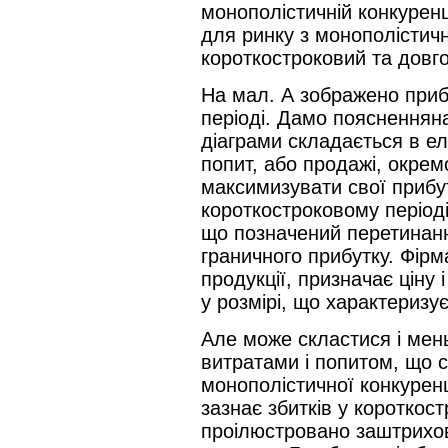
монополістичній конкуренц
для ринку з монополістич
короткостроковий та довг
На мал. А зображено приб
періоді. Дамо поясненнян
діаграми складається в ел
попит, або продажі, окрем
максимизувати свої прибут
короткостроковому періоді
що позначений перетинанн
граничного прибутку. Фірм
продукції, призначає ціну
у розмірі, що характеризу
Але може скластися і мен
витратами і попитом, що 
монополістичної конкуренц
зазнає збитків у короткос
проілюстровано заштрихо