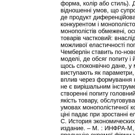
форма, колір або стиль). 
відношенні умов, що супр
де продукт диференційова
конкурентом і монополісто
монополістів обмежені, ос
товарів частковий: внаслід
можливої еластичності поп
Чемберлін ставить по-ново
моделі, де обсяг попиту і 
щось споконвічно дане, у
виступають як параметри,
вплив через формування на
не є вирішальним інструме
створенні попиту головний
якість товару, обслуговув
умовах монополістичної ко
ціні падає при зростанні е
С. История экономических
издание. – М. : ИНФРА-М, 
продукцію окремої фірми х