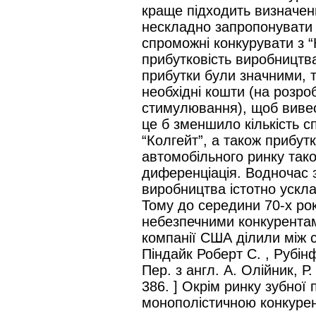
краще підходить визначен
нескладно запропонувати р
спроможні конкурувати з “
прибутковість виробництва 
прибутки були значними, т
необхідні кошти (на розро
стимулювання), щоб вивест
це б зменшило кількість с
“Колгейт”, а також прибут
автомобільного ринку так
диференціація. Водночас 
виробництва істотно ускла
Тому до середини 70-х рок
небезпечними конкурентам
компанії США ділили між с
Піндайк Роберт С. , Рубін
Пер. з англ. А. Олійник, Р
386. ] Окрім ринку зубної 
монополістичною конкуре