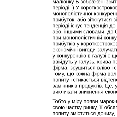
малюнку Б зображені збит
періоді. ) У короткостроко
монополістичної конкурен
прибуток, або зіткнутися 
періоді існує тенденція д
або, іншими словами, до б
при монополістичній конку
прибутків у короткостроков
економічні вигоди залучать
у конкуренцію в галузі є 
ввійдуть у галузь, крива п
фірма, зрушиться вліво і 
Тому, що кожна фірма во
попиту і стикається відтеп
замінників продуктів. Це, 
викликати зникнення еконо
Тобто у міру появи марок-
свою частку ринку, її обс
попиту зміститься донизу,