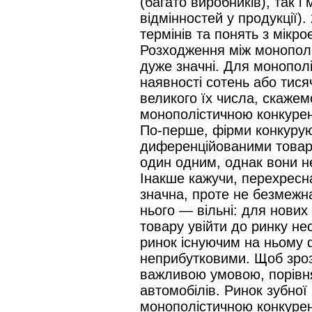
(багато виробників), так і
відмінностей у продукції).
термінів та понять з мікрое
Розходження між монополі
дуже значні. Для монополі
наявності сотень або тися
великого їх числа, скажемо
монополістичною конкурен
По-перше, фірми конкурую
диференційованими товара
один одним, однак вони н
Інакше кажучи, перехресна
значна, проте не безмежна.
нього — вільні: для нових
товару увійти до ринку не
ринок існуючим на ньому 
неприбутковими. Щоб зрозу
важливою умовою, порівня
автомобілів. Ринок зубної
монополістичною конкурен