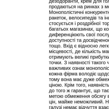
дезодоранти, крем для голі
продаються на ринках з м
Монополістичні конкурентн
ракеток, велосипедів та і
стосується і роздрібної то
багатьох магазинах, що ко
диференціюють свої послу
доступності та досвідчено
тощо. Вхід є відносно легк
місцевості, де кількість м
отримують великі прибутки
точки. З наявності такого 
важливих ознак монополіс
кожна фірма володіє щодо
тому вона має дуже обме
ціною. Крім того, наявніст
до того ж гарантує, що тає
метою обмеження обсягу в
цін, майже неможливий. Н
галузі немає відчуття вза