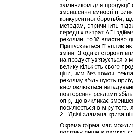
замінником для продукції
зменшення ємності її ринку
конкурентної боротьби, щ
методам, спричинить підв
середніх витрат АСi здійм
реклами, то їй властиво д
Припускається її вплив як 
зміни. З однієї сторони в
на продукт ув'язується з
велику кількість свого пр
ціни, чим без помочі рекл
рекламу збільшують прибут
висловлюється нагадуванн
повторення реклами збіль
опір, що викликає зменше
посилюється в міру того, 
2. "Двічі зламана крива ці
Окрема фірма має можливі
політику лише в рамках д