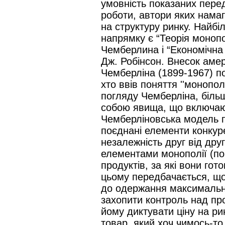
умовність показаних перед
роботи, автори яких нама
на структуру ринку. Найб
напрямку є “Теорія монопо
Чемберлина і “Економічна 
Дж. Робінсон. Внесок амер
Чемберліна (1899-1967) по
хто ввів поняття ''монопол
погляду Чемберліна, більш
собою явища, що включают
Чемберліновська модель пр
поєднані елементи конкурен
незалежність друг від друг
елементами монополії (по
продуктів, за які вони гот
цьому передбачається, що
до одержання максимальн
захопити контроль над пр
йому диктувати ціну на ри
товар, який хоч чимось-то 