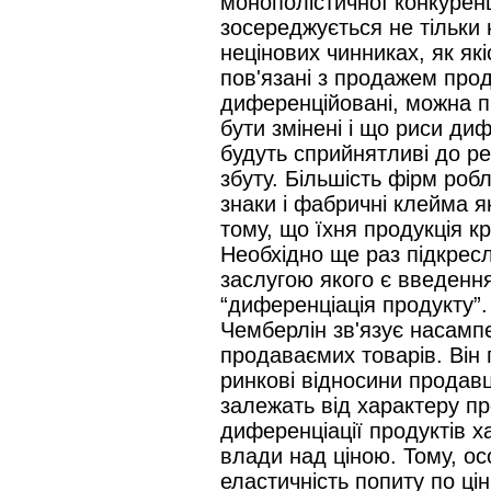
монополістичної конкуренц
зосереджується не тільки н
нецінових чинниках, як які
пов'язані з продажем прод
диференційовані, можна п
бути змінені і що риси ди
будуть сприйнятливі до р
збуту. Більшість фірм роб
знаки і фабричні клейма я
тому, що їхня продукція кр
Необхідно ще раз підкресл
заслугою якого є введенн
“диференціація продукту”
Чемберлін зв'язує насамп
продаваємих товарів. Він 
ринкові відносини продавц
залежать від характеру п
диференціації продуктів х
влади над ціною. Тому, ос
еластичність попиту по ці