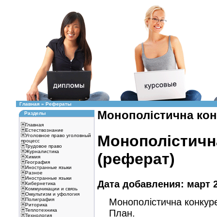
Главная
»
Рефераты
Монополістична конк
Разделы
Главная
Естествознание
Монополістична
Уголовное право уголовный
процесс
Трудовое право
Журналистика
(реферат)
Химия
География
Иностранные языки
Разное
Иностранные языки
Дата добавления: март 2
Кибернетика
Коммуникации и связь
Оккультизм и уфология
Монополістична конкуре
Полиграфия
Риторика
Теплотехника
План.
Технология