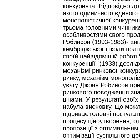
конкурента. Відповідно до
якого одиничного єдиного
монополістичної конкуренці
трьома головними чинника
особливостями свого прод
Робинсон (1903-1983)- анг
кембріджської школи політ
своїй найвідомішій роботі
конкуренції” (1933) дослі
механізмі ринкової конкур
ринку, механізм монополі
увагу Джоан Робинсон прид
ринкового поводження зна
цінами. У результаті свої
набула висновку, що можл
підриває головні постулат
процесу ціноутворення, от
пропозиції з оптимальним 
оптимізації суспільного д