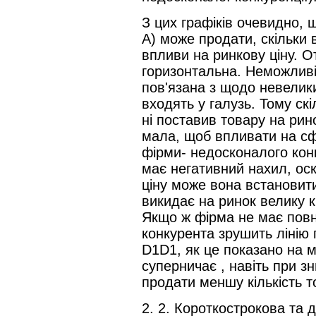
З цих графіків очевидно, 
А) може продати, скільки 
впливи на ринкову ціну. От
горизонтальна. Неможливі
пов'язана з щодо невелик
входять у галузь. Тому ск
ні поставив товару на рино
мала, щоб впливати на сф
фірми- недосконалого кон
має негативний нахил, оск
ціну може вона встановит
викидає на ринок велику кі
Якщо ж фірма не має повну
конкурента зрушить лінію 
D1D1, як це показано на м
суперничає , навіть при з
продати меншу кількість т
2. 2. Короткострокова та 