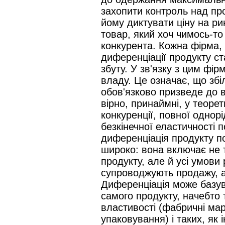
захопити контроль над пр
йому диктувати ціну на ри
товар, який хоч чимось-то 
конкурента. Кожна фірма,
диференціації продукту ст
збуту. У зв'язку з цим фі
владу. Це означає, що збі
обов'язково призведе до в
вірно, принаймні, у теоре
конкуренції, повної однорід
безкінечної еластичності п
диференціація продукту п
широко: вона включає не т
продукту, але й усі умови 
супроводжують продажу, а
Диференціація може базув
самого продукту, начебто 
властивості (фабричні марк
упаковування) і таких, як і