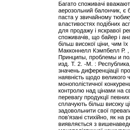
Багато споживачі вважают
аерозольний балончик, є 
паста у звичайному тюбику
властивостях подібних ас
для продажу і яскравої р
споживачів, що байер і ан
більш високої ціни, чим їх
Макконнелл Кэмпбелл Р. ,
Принципы, проблемы и поли
изд. Т. 2. -М. : Республик
значень диференціації про
наявність щодо великого 
монополістичної конкурен
контролю над цінами на с
перевагу продукції певних
сплачують більш високу ці
задовольнити свої преваги
пов'язані стихійно, як на р
виявляється з вишенаведе