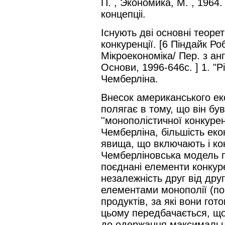
П. , Экономика, М. , 1964.
концепціі.
Існують дві основні теорет
конкуренції. [6 Піндайк Ро
Мікроекономіка/ Пер. з англ
Основи, 1996-646с. ] 1. "
Чемберліна.
Внесок американського ек
полягає в тому, що він бу
''монополістичної конкурен
Чемберліна, більшість ек
явища, що включають і кон
Чемберліновська модель пр
поєднані елементи конкурен
незалежність друг від друг
елементами монополії (по
продуктів, за які вони гот
цьому передбачається, що
до одержання максимальн