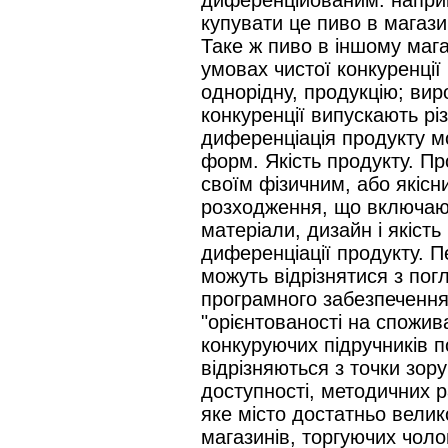
купувати це пиво в магаз
Таке ж пиво в іншому мага
умовах чистої конкуренції
однорідну, продукцію; ви
конкуренції випускають рі
диференціація продукту м
форм. Якість продукту. Пр
своїм фізичним, або якісн
розходження, що включают
матеріали, дизайн і якіст
диференціації продукту. П
можуть відрізнятися з пог
програмного забезпечення,
"орієнтованості на спожив
конкуруючих підручників п
відрізняються з точки зору
доступності, методичних ра
яке місто достатньо велик
магазинів, торгуючих чоло