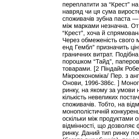
переплатити за “Крест” на 
навряд чи ця сума вирост
споживачів зубна паста — 
між марками незначна. От
“Крест”, хоча й спрямован
Через обмеженість свого 
енд Гембл” призначить цін
граничних витрат. Подібна
порошком “Тайд”, паперов
товарами. [2 Піндайк Робе
Мікроекономіка/ Пер. з англ
Онови, 1996-386с. ] Моноп
ринку, на якому за умови 
кількість невеликих постач
споживачів. Тобто, на відм
монополістичній конкуренц
оскільки між продуктами о
відмінності, що дозволяє
ринку. Даний тип ринку по