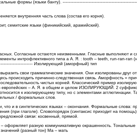
ормы (языки банту). ------------------------------------------------------
няется внутренняя часть слова (состав его корня).
рит, семитские языки (финикийский, арамийский).
гласных. Согласные остаются неизменными. Гласные выполняют и 
нты интрофлективного типа а А. Я. : tooth – teeth, run-ran-ran (неп
---------------------------- Изолирующий (аморфный) тип
ыразить свои грамматические значения. Они изолированы друг от др
сь происходить причинно-следственная связь. Аморфность = при
последовательность чистых корней. Классический пример изолирую
 из европейских – А. Я. в общем и целом ИЗОЛИРУЮЩИЙ. 2 суффикс
е относится к изолирующему типу, но с элементами агглютинации. 
ельных / формальных слов.
что и в синтетических языках – окончания. Формальные слова: предло
ения (при глаголе). Словопорядок (синтаксис приходит на помощь
спредложной связи: косвенный, прямой.
 – оформляет разную коммуникативную окрашенность. Тональные в
 значений (разный тон) Ma – мать