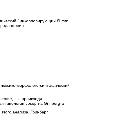
рхсинтетический / инкорпорирующий Я. тип.
предложение.
й лексико-морфолого-синтаксический
ение, т. к. происходят
ативная типология Joseph-a Grinberg-a
этого анализа. Гринберг