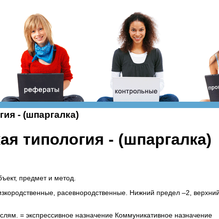
ия - (шпаргалка)
ая типология - (шпаргалка)
ъект, предмет и метод.
лизкородственные, расевнородственные. Нижний предел –2, верхни
слям. = экспрессивное назначение Коммуникативное назначение