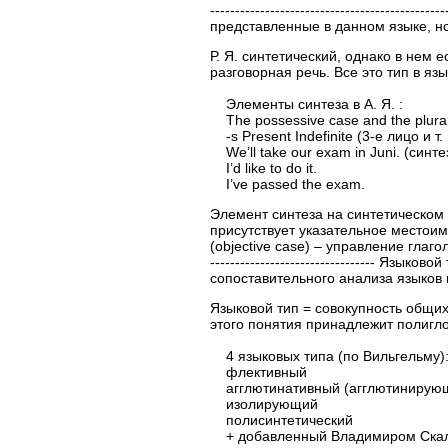
----------------------------------------
представленные в данном языке, н
Р. Я. синтетический, однако в нем
разговорная речь. Все это тип в яз
Элементы синтеза в А. Я. :
The possessive case and the plura
-s Present Indefinite (3-е лицо и т.
We’ll take our exam in Juni. (синтез
I’d like to do it.
I’ve passed the exam.
Элемент синтеза на синтетическом у
присутствует указательное местоиме
(objective case) – управление глаголов
--------------------------------- Я
сопоставительного анализа языков 
Языковой тип = совокупность общих
этого понятия принадлежит полигло
4 языковых типа (по Вильгельму)
флективный
агглютинативный (агглютинирую
изолирующий
полисинтетический
+ добавленный Владимиром Скале