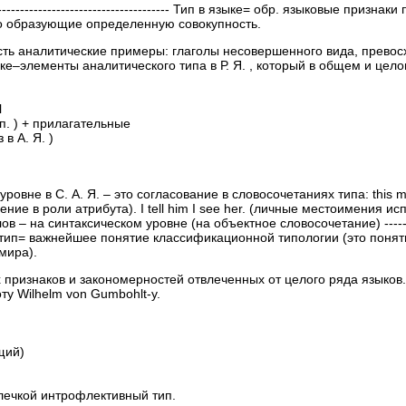
--------------------------------------------- Тип в языке= обр. языковые при
о образующие определенную совокупность.
 есть аналитические примеры: глаголы несовершенного вида, прево
ыке–элементы аналитического типа в Р. Я. , который в общем и цел
l
 п. ) + прилагательные
 в А. Я. )
ровне в С. А. Я. – это согласование в словосочетаниях типа: this m
ние в роли атрибута). I tell him I see her. (личные местоимения 
 – на синтаксическом уровне (на объектное словосочетание) --------------
зыковой тип= важнейшее понятие классификационной типологии (это пон
мира).
 признаков и закономерностей отвлеченных от целого ряда языков.
ту Wilhelm von Gumbohlt-у.
:
щий)
чкой интрофлективный тип.