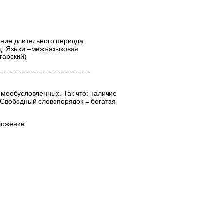
ение длительного периода
од. Языки –межъязыковая
гарский)
--------------------------------
имообусловленных. Так что: наличие
. Свободный словопорядок = богатая
ложение.