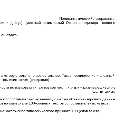
----------------------------------------------------- Полисинтетический / све
кие индейцы), чукотский, эскимосский. Основная единица – слово-
 ей отдать.
, в которую включено все остальное. Такое предложение = сложны
– полисинтетизм (следствие).
сти по языковым типам языков нет. Т. к. язык – развивающиеся явл
------------------------------------------------------------------- Квантит
 к сопоставительному анализу с целью объективизировать данные 
в на материале 100-словных текстов сопоставительных языков.
а какого-либо типологического признака/100 (слов текста)