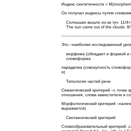
Индекс синтетичности = M(morphem
Он получал индексы путем словои
Солнышко вышло из-за туч. 11/4=
The sun came out of the clouds. 8
------------------------------------------
Это –наиболее исследованный урове
морфема (обладает и формой и 
словоформа
парадигма (совокупность словоформ
я)
Типология частей речи
Семантический критерий –с точки 
отношения, слова-заместители и с
Морфологический критерий –наличи
выражается)
Синтаксический критерий
Словообразовательный критерий: с
моделей (beauti-ful, -les, -ish, r