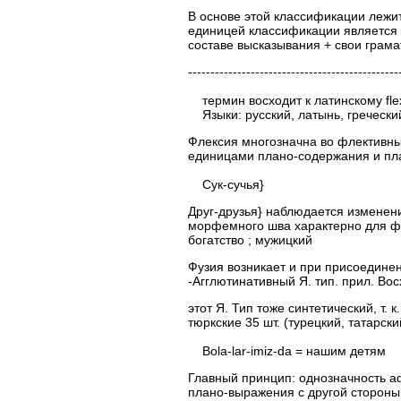
В основе этой классификации лежи
единицей классификации является
составе высказывания + свои грама
-----------------------------------------
термин восходит к латинскому flex
Языки: русский, латынь, греческий
Флексия многозначна во флективных я
единицами плано-содержания и пла
Сук-сучья}
Друг-друзья} наблюдается изменен
морфемного шва характерно для фл
богатство ; мужицкий
Фузия возникает и при присоединении сло
-Агглютинативный Я. тип. прил. Вос
этот Я. Тип тоже синтетический, т.
тюркские 35 шт. (турецкий, татарск
Bola-lar-imiz-da = нашим детям
Главный принцип: однозначность 
плано-выражения с другой стороны