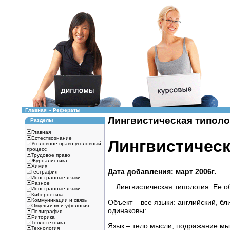
Главная
»
Рефераты
Лингвистическая типолог
Разделы
Главная
Естествознание
Лингвистическ
Уголовное право уголовный
процесс
Трудовое право
Журналистика
Химия
Дата добавления: март 2006г.
География
Иностранные языки
Разное
Лингвистическая типология. Ее об
Иностранные языки
Кибернетика
Коммуникации и связь
Объект – все языки: английский, б
Оккультизм и уфология
одинаковы:
Полиграфия
Риторика
Теплотехника
Язык – тело мысли, подражание мы
Технология