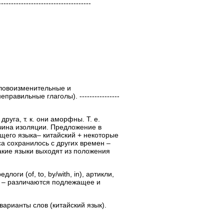
-------------------------------
словоизменительные и
равильные глаголы). ----------------
уга, т. к. они аморфны. Т. е.
чина изоляции. Предложение в
щего языка– китайский + некоторые
а сохранилось с других времен –
Такие языки выходят из положения
ги (of, to, by/with, in), артикли,
) – различаются подлежащее и
арианты слов (китайский язык).