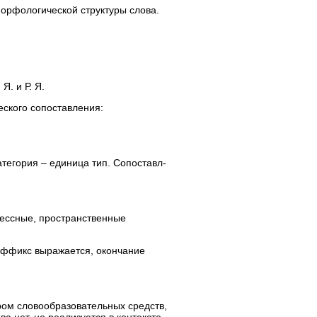
орфологической структуры слова.
. Я. и Р. Я.
еского сопоставления:
атегория – единица тип. Сопоставл-
цессные, пространственные
уффикс выражается, окончание
ром словообразовательных средств,
ва нет, но реализуется в контексте