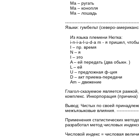
Ma – ругать
Ma – конопля
Ma – лошадь
----------------------------------------
Языки: гумбельт (северо-американс
Из языка племени Нютка:
i-n-i-a-l-u-d-a m - я пришел, чтобы
I – пр. время
N – я
I – это
A – ей передать (два обыкн. )
L – ей
U – предложная ф-ция
D – акт приема-передачи
Am – движение
Глагол-сказуемое является рамкой
комплекс. Инкорпорация (причина) 
Вывод: Чистых по своей принадлежно
межъязыковые влияния. ------------------
Применения статистических методов
разработал метод числовых индексо
Числовой индекс = числовая величин