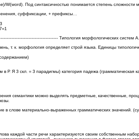
e)/W(word). Под синтаксичностью понимается степень сложности м
менения, суффиксации, + префиксы…
3
/7=1
------------------------------------------- Типология морфологических систем А
нь, т. к. морфология определяет строй языка. Единицы типологич
содержанием)
 в Р. Я 3 скл. = 3 парадигмы) категория падежа (грамматическая к
зрения семантики можно выделять предметные, качественные, про
оюзы.
е в слове материально-выраженных грамматических значений. (с
лова каждой части речи характеризуются своим собственным набо
e-) Сочетаемостный критерий –внешнего выражения в форме своего сло