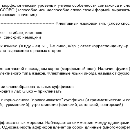
т морфологический уровень и учтены особенности синтаксиса и сл
 СЛОВО (+способно или неспособно слово своей формой выражать 
тические значения).
-------------------------------------------- Флективный языковой тип. (слово 
io – сгибаю, изменяю.
, санскрит, немецкий
зыках. (я иду – ед. ч. , 1-е лицо, н/вр. ; ответ корреспонденту –р.
но-выражения с разных сторон.
ие согласной в исходном корне (морфемный шов). Наличие фузии (
ективного типа языков. Флективные языки иногда называют фузион
вообразовательных суффиксов. ---------------------------------------------
ходит к лат. Gluko – приклеивать
 к. к корно-основе “приклеиваются” суффиксы (и грамматические и 
ий, туркменский), угро-финские (финский, эстонский, венгерский)
аффиксальных морфем. Наблюдается симметрия между единицами
. Однозначность аффиксов влечет за собой длинные (многоморфем