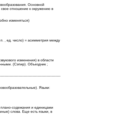
овообразования. Основной
свое отношение к окружению в
способно изменяться)
 п. , ед. число) = асимметрия между
звукового изменения) в области
ными. (Сэпир). Объездчик ;
----------------------------------------
словообразовательные). Языки:
 плано-содежания и единицами
ные) слова. Еще есть языки, в