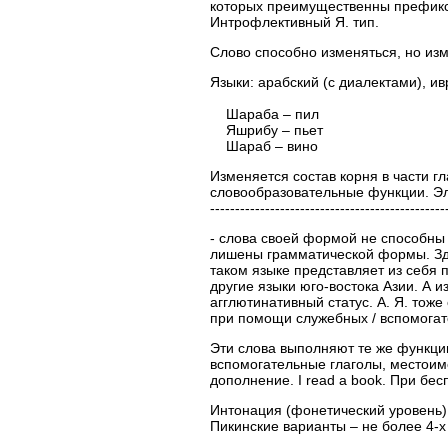
которых преимущественны префиксальные ф
Интрофлективный Я. тип.
Слово способно изменяться, но изме
Языки: арабский (с диалектами), ив
Шараба – пил
Яшрибу – пьет
Шараб – вино
Изменяется состав корня в части 
словообразовательные функции. Элеме
-----------------------------------------
- слова своей формой не способны в
лишены грамматической формы. Зде
таком языке представляет из себя 
другие языки юго-востока Азии. А
агглютинативный статус. А. Я. тож
при помощи служебных / вспомогат
Эти слова выполняют те же функции, 
вспомогательные глаголы, местоим
дополнение. I read a book. При бе
Интонация (фонетический уровень)
Пикинские варианты – не более 4-х