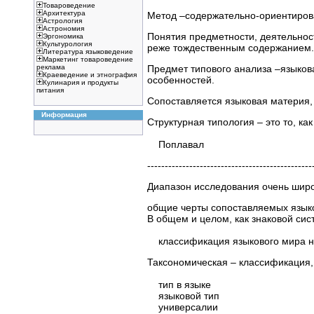
Товароведение
Архитектура
Метод –содержательно-ориентиров
Астрология
Астрономия
Понятия предметности, деятельнос
Эргономика
Культурология
реже тождественным содержанием.
Литература языковедение
Маркетинг товароведение
Предмет типового анализа –языков
реклама
Краеведение и этнография
особенностей.
Кулинария и продукты
питания
Сопоставляется языковая материя,
Информация
Структурная типология – это то, к
Поплавал
-----------------------------------------
Диапазон исследования очень широ
общие черты сопоставляемых языков
В общем и целом, как знаковой сис
классификация языкового мира н
Таксономическая – классификация, 
тип в языке
языковой тип
универсалии