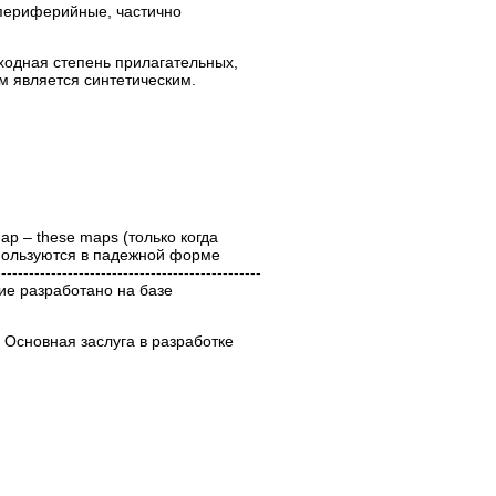
знаки периферийные, частично
сходная степень прилагательных,
ом является синтетическим.
ap – these maps (только когда
используются в падежной форме
--------------------------------------
ятие разработано на базе
 Основная заслуга в разработке