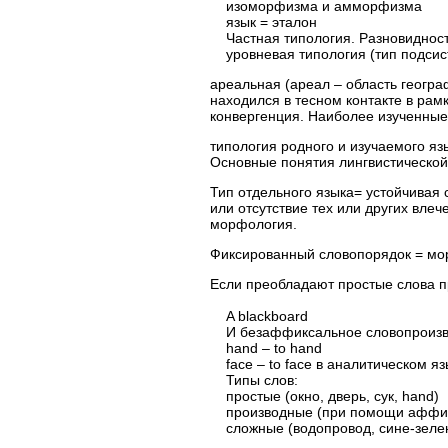
изоморфизма и амморфизма
язык = эталон
Частная типология. Разновидност
уровневая типология (тип подсис
ареальная (ареал – область геогра
находился в тесном контакте в ра
конвергенция. Наиболее изученные:
типология родного и изучаемого языка (ко
Основные понятия лингвистической
Тип отдельного языка= устойчивая 
или отсутствие тех или других влеч
морфология.
Фиксированный словопорядок = мо
Если преобладают простые слова пр
A blackboard
И безаффиксальное словопроизвод
hand – to hand
face – to face в аналитическом яз
Типы слов:
простые (окно, дверь, сук, hand)
производные (при помощи аффик
сложные (водопровод, сине-зеле