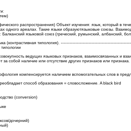
и:
тем)
фического распространения) Объект изучения: язык, который в теч
мках одного ареалах. Такие языки образуютязыковые союзы. Взаим
 Балканский языковой союз (греческий, румынский, албанский, бол
нтрастивная типология). -----------------------------------------------------
 типологии
совокупность ведущих языковых признаков, взаимосвязанных и вза
ет за собой наличие или отсутствие других признаков или признака
рфология компенсируется наличием вспомогательных слов в пред
еобладает способ образования = словосложение. A black bird
ство (conversion)
ыке
сов/дочерний)
ный)