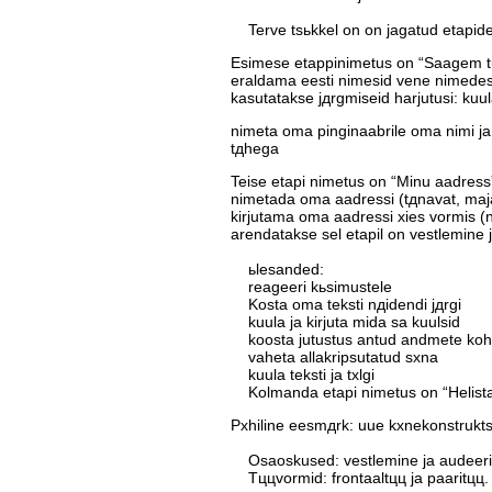
Terve tsьkkel on on jagatud etapide
Esimese etappinimetus on “Saagem tut
eraldama eesti nimesid vene nimedest
kasutatakse jдrgmiseid harjutusi: kuu
nimeta oma pinginaabrile oma nimi ja 
tдhega
Teise etapi nimetus on “Minu aadress”
nimetada oma aadressi (tдnavat, maja 
kirjutama oma aadressi хies vormis (ni
arendatakse sel etapil on vestlemine j
ьlesanded:
reageeri kьsimustele
Kosta oma teksti nдidendi jдrgi
kuula ja kirjuta mida sa kuulsid
koosta jutustus antud andmete kohta
vaheta allakripsutatud sхna
kuula teksti ja tхlgi
Kolmanda etapi nimetus on “Helista
Pхhiline eesmдrk: uue kхnekonstrukts
Osaoskused: vestlemine ja audeeri
Tццvormid: frontaaltцц ja paaritцц.