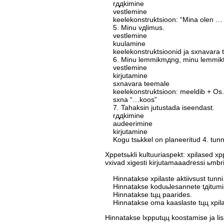
rддkimine
vestlemine
keelekonstruktsioon: “Mina olen … 
5. Minu vдlimus.
vestlemine
kuulamine
keelekonstruktsioonid ja sхnavara 
6. Minu lemmikmдng, minu lemmikt
vestlemine
kirjutamine
sхnavara teemale
keelekonstruktsioon: meeldib + Os. 
sхna “…koos”
7. Tahaksin jutustada iseendast.
rддkimine
audeerimine
kirjutamine
Kogu tsьkkel on planeeritud 4. tunn
Хppetsьkli kultuuriaspekt: хpilased х
vхivad хigesti kirjutamaaadressi ьmbr
Hinnatakse хpilaste aktiivsust tunni
Hinnatakse koduьlesannete tдitumis
Hinnatakse tцц paarides.
Hinnatakse oma kaaslaste tцц хpilas
Hinnatakse lхpputцц koostamise ja lis