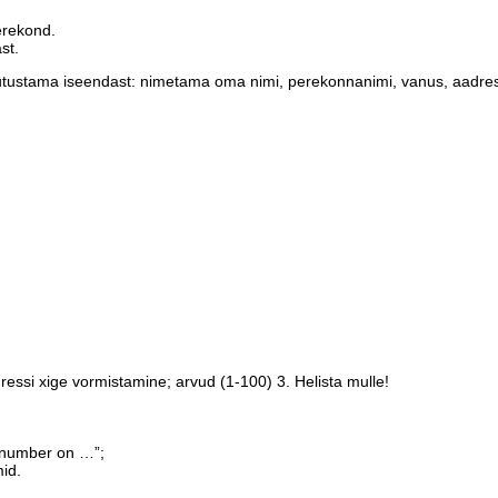
rekond.
st.
tustama iseendast: nimetama oma nimi, perekonnanimi, vanus, aadress,
ressi хige vormistamine; arvud (1-100) 3. Helista mulle!
inumber on …”;
id.