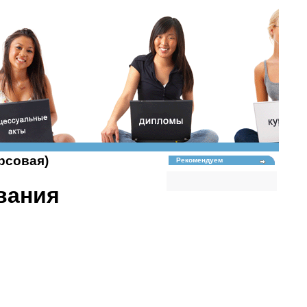
рсовая)
Рекомендуем
вания