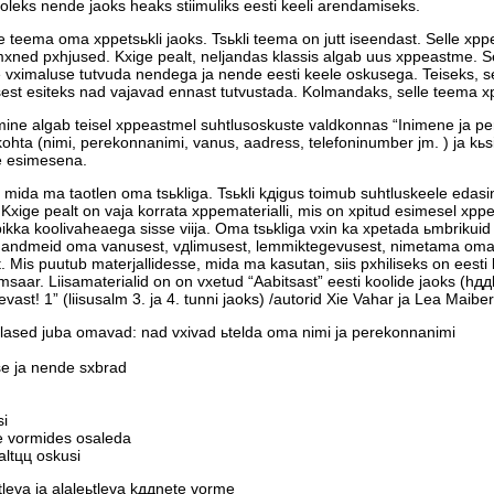
leks nende jaoks heaks stiimuliks eesti keeli arendamiseks.
se teema oma хppetsьkli jaoks. Tsьkli teema on jutt iseendast. Selle хp
mхned pхhjused. Kхige pealt, neljandas klassis algab uus хppeastme. Se
vхimaluse tutvuda nendega ja nende eesti keele oskusega. Teiseks, see
 sest esiteks nad vajavad ennast tutvustada. Kolmandaks, selle teema 
mine algab teisel хppeastmel suhtlusoskuste valdkonnas “Inimene ja pe
a (nimi, perekonnanimi, vanus, aadress, telefoninumber jm. ) ja kьs
e esimesena.
mida ma taotlen oma tsьkliga. Tsьkli kдigus toimub suhtluskeele edasi
 Kхige pealt on vaja korrata хppematerialli, mis on хpitud esimesel хpp
pikka koolivaheaega sisse viija. Oma tsьkliga vхin ka хpetada ьmbrikuid
a andmeid oma vanusest, vдlimusest, lemmiktegevusest, nimetama oma te
Mis puutub materjallidesse, mida ma kasutan, siis pхhiliseks on eesti k
msaar. Liisamaterialid on on vхetud “Aabitsast” eesti koolide jaoks (hддld
evast! 1” (liisusalm 3. ja 4. tunni jaoks) /autorid Хie Vahar ja Lea Maiber
 хpillased juba omavad: nad vхivad ьtelda oma nimi ja perekonnanimi
e ja nende sхbrad
i
 vormides osaleda
ltцц oskusi
tleva ja alaleьtleva kддnete vorme