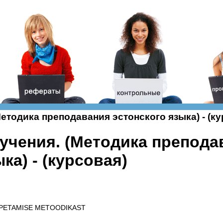
етодика преподавания эстонского языка) - (ку
учения. (Методика препода
ка) - (курсовая)
ХPETAMISE METOODIKAST