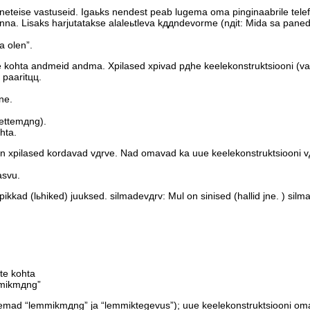
ineteise vastuseid. Igaьks nendest peab lugema oma pinginaabrile tele
inna. Lisaks harjutatakse alaleьtleva kддndevorme (nдit: Mida sa pane
 olen”.
kohta andmeid andma. Хpilased хpivad pдhe keelekonstruktsiooni (vast
paaritцц.
ne.
ettemдng).
hta.
iin хpilased kordavad vдrve. Nad omavad ka uue keelekonstruktsiooni vд
asvu.
ikkad (lьhiked) juuksed. silmadevдrv: Mul on sinised (hallid jne. ) silm
e kohta
mikmдng”
ad “lemmikmдng” ja “lemmiktegevus”); uue keelekonstruktsiooni omami