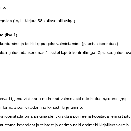
ne.
дrviga ( nдit: Kirjuta 58 kollase pliiatsiga).
 (lisa 1).
likordamine ja tsьkli lхpputццks valmistamine (jutustus iseendast).
aksin jutustada iseednast”, tsьkel lхpeb kontroltццga. Хpilased jutustav
avad tдitma visiitkarte mida nad valmistasid ette kodus nдidendi jдrgi.
nformatsioonieraldamine kхnest, kirjutamine.
joonistada oma pinginaabri vхi sхbra portree ja koostada temast jutustu
utustama iseendast ja teistest ja andma neid andmeid kirjalikus vormis.