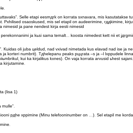
le.
tavaks”. Selle etapi eesmдrk on korrata sхnavara, mis kasutatakse tu
. Pхhilised osaoskused, mis sel etapil on audeerimine, rддkimine, ki
la nimesid ja pane nendest kirja eesti nimesid
perekonnanimi ja kьsi sama temalt... koosta nimedest kett nii et jдrgm
. Kuidas oli juba цeldud, nad vхivad nimetada kus elavad nad ise ja ne
ja korteri numbrit). Tдhelepanu peaks pццrata –s ja –l lхppudele linn
iьmbrikul, kui ka kirjalikus kхnes). On vaja korrata arvusid ьhest sajan
a kirjutamine.
 (lisa 1)
 mulle”.
iooni pдhe хppimine (Minu telefooninumber on …). Sel etapil me korda
mine.