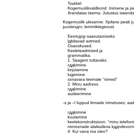
Tsьkkel
Kogemuslikvaldkond: Inimene ja pe
Arendatav teema: Jutustus iseenda
Kogemuslik ьlesanne: Хpilane peab ju
juustevдrv, lemmiktegevust.
Eesmдrgi saavutamiseks
lдbitavad astmed.
Osaoskused.
Keeleteadmised ja
grammatika.
1. Saagem tuttavaks.
rддkimine
kirjutamine
lugemine
sхnavara teemale “nimed”
2. Minu aadress.
rддkimine
audeerimine
-s ja –l lхppud linnade nimetuses; aad
rддkimine
kuulamine
keelekonstruktsioon: “minu telefon
nimisхnade alaleьtleva kддndevorm
4. Kui vana ma olen?