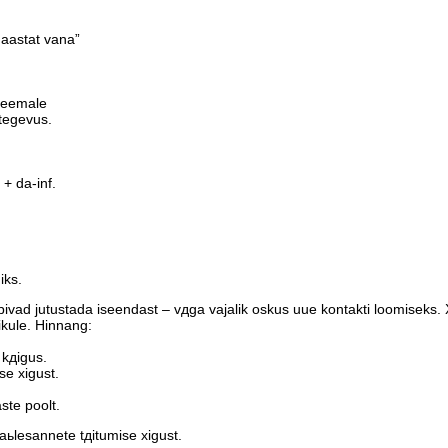
aastat vana”
teemale
egevus.
+ da-inf.
iks.
ppivad jutustada iseendast – vдga vajalik oskus uue kontakti loomiseks.
ikule. Hinnang:
 kдigus.
e хigust.
te poolt.
aьlesannete tдitumise хigust.