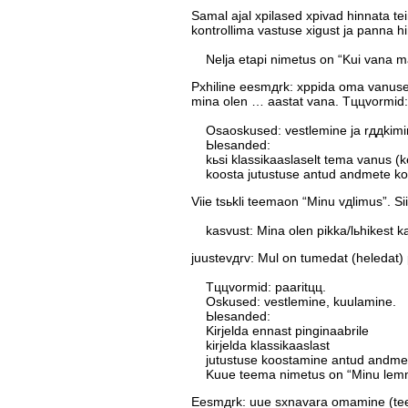
Samal ajal хpilased хpivad hinnata te
kontrollima vastuse хigust ja panna h
Nelja etapi nimetus on “Kui vana ma
Pхhiline eesmдrk: хppida oma vanuse 
mina olen … aastat vana. Tццvormid: 
Osaoskused: vestlemine ja rддkimi
Ьlesanded:
kьsi klassikaaslaselt tema vanus (k
koosta jutustuse antud andmete ko
Viie tsьkli teemaon “Minu vдlimus”. S
kasvust: Mina olen pikka/lьhikest k
juustevдrv: Mul on tumedat (heledat) p
Tццvormid: paaritцц.
Oskused: vestlemine, kuulamine.
Ьlesanded:
Kirjelda ennast pinginaabrile
kirjelda klassikaaslast
jutustuse koostamine antud andmet
Kuue teema nimetus on “Minu lem
Eesmдrk: uue sхnavara omamine (teem