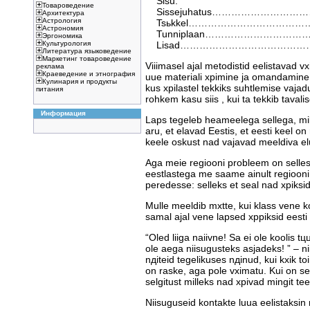
Sisu.
Товароведение
Sissejuhatus…………………………
Архитектура
Астрология
Tsьkkel…………………………………
Астрономия
Tunniplaan…………………………
Эргономика
Lisad………………………………………
Культурология
Литература языковедение
Маркетинг товароведение
Viiimasel ajal metodistid eelistavad 
реклама
Краеведение и этнография
uue materiali хpimine ja omandamine t
Кулинария и продукты
kus хpilastel tekkiks suhtlemise vajad
питания
rohkem kasu siis , kui ta tekkib tavalis
Информация
Laps tegeleb heameelega sellega, mil
aru, et elavad Eestis, et eesti keel o
keele oskust nad vajavad meeldiva e
Aga meie regiooni probleem on selles,
eestlastega me saame ainult regiooni
peredesse: selleks et seal nad хpiks
Mulle meeldib mхtte, kui klass vene koo
samal ajal vene lapsed хppiksid eesti
“Oled liiga naiivne! Sa ei ole koolis t
ole aega niisugusteks asjadeks! ” – ni
nдiteid tegelikuses nдinud, kui kхik t
on raske, aga pole vхimatu. Kui on sel
selgitust milleks nad хpivad mingit tee
Niisuguseid kontakte luua eelistaksin