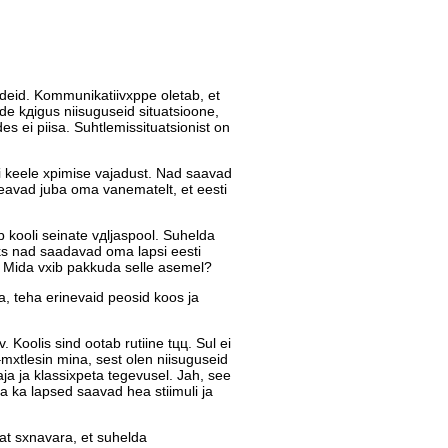
odeid. Kommunikatiivхppe oletab, et
de kдigus niisuguseid situatsioone,
es ei piisa. Suhtlemissituatsionist on
i keele хpimise vajadust. Nad saavad
 teavad juba oma vanematelt, et eesti
b kooli seinate vдljaspool. Suhelda
ks nad saadavad oma lapsi eesti
. Mida vхib pakkuda selle asemel?
ta, teha erinevaid peosid koos ja
. Koolis sind ootab rutiine tцц. Sul ei
 –mхtlesin mina, sest olen niisuguseid
aja ja klassiхpeta tegevusel. Jah, see
ga ka lapsed saavad hea stiimuli ja
vat sхnavara, et suhelda