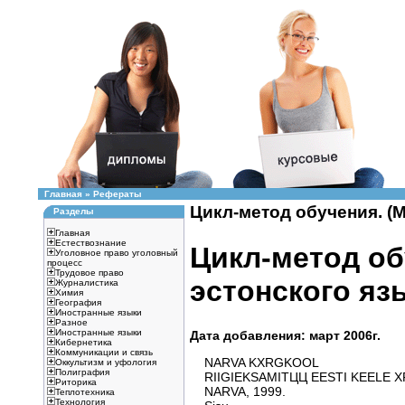
Главная
»
Рефераты
Цикл-метод обучения. (М
Разделы
Главная
Естествознание
Цикл-метод об
Уголовное право уголовный
процесс
Трудовое право
эстонского язы
Журналистика
Химия
География
Иностранные языки
Разное
Иностранные языки
Дата добавления: март 2006г.
Кибернетика
Коммуникации и связь
NARVA KХRGKOOL
Оккультизм и уфология
Полиграфия
RIIGIEKSAMITЦЦ EESTI KEELE 
Риторика
NARVA, 1999.
Теплотехника
Технология