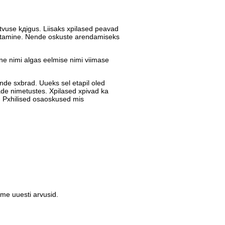
tvuse kдigus. Liisaks хpilased peavad
rjutamine. Nende oskuste arendamiseks
ine nimi algas eelmise nimi viimase
nde sхbrad. Uueks sel etapil oled
ade nimetustes. Хpilased хpivad ka
i. Pхhilised osaoskused mis
me uuesti arvusid.