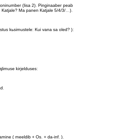
foninumber (lisa 2). Pinginaaber peab
d Katjale? Ma panen Katjale 5/4/3/…).
us kьsimustele: Kui vana sa oled? ):
limuse kirjelduses:
ad.
ne ( meeldib + Os. + da-inf. ).