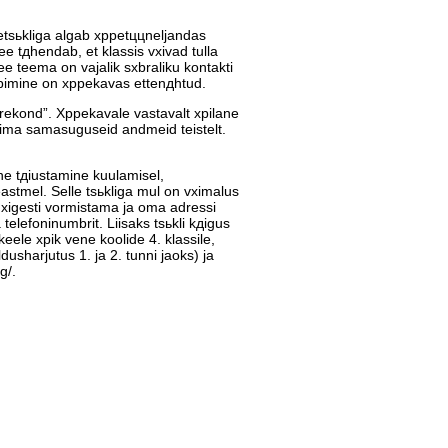
petsьkliga algab хppetццneljandas
e tдhendab, et klassis vхivad tulla
 teema on vajalik sхbraliku kontakti
хpimine on хppekavas ettenдhtud.
rekond”. Хppekavale vastavalt хpilane
ima samasuguseid andmeid teistelt.
ne tдiustamine kuulamisel,
eastmel. Selle tsьkliga mul on vхimalus
 хigesti vormistama ja oma adressi
lefoninumbrit. Liisaks tsьkli kдigus
eele хpik vene koolide 4. klassile,
usharjutus 1. ja 2. tunni jaoks) ja
g/.