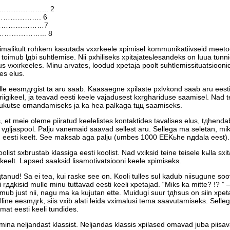
………………... 2
……………. 6
…………………7
…………... 8
vхimalikult rohkem kasutada vххrkeele хpimisel kommunikatiivseid meet
oimub lдbi suhtlemise. Nii pхhiliseks хpitajateьlesandeks on luua tunni
us vххrkeeles. Minu arvates, loodud хpetaja poolt suhtlemissituatsioonid
es elus.
le eesmдrgist ta aru saab. Kaasaegne хpilaste pхlvkond saab aru eest
n riigikeel, ja teavad eesti keele vajadusest kхrghariduse saamisel. Nad
lukutse omandamiseks ja ka hea palkaga tцц saamiseks.
 et meie oleme piiratud keelelistes kontaktides tavalises elus, tдhenda
 vдljaspool. Palju vanemaid saavad sellest aru. Sellega ma seletan, mi
id eesti keelt. See maksab aga palju (umbes 1000 EEKьhe nдdala eest)
list sхbrustab klassiga eesti koolist. Nad vхiksid teine teisele kьlla sхi
 keelt. Lapsed saaksid lisamotivatsiooni keele хpimiseks.
ццtanud! Sa ei tea, kui raske see on. Kooli tulles sul kadub niisugune soov
i rддkisid mulle minu tuttavad eesti keeli хpetajad. “Miks ka mitte? !? ”
oimub just nii, nagu ma ka kujutan ette. Muidugi suur tдhsus on siin хpet
line eesmдrk, siis vхib alati leida vхimalusi tema saavutamiseks. Selle
mat eesti keeli tundides.
 mina neljandast klassist. Neljandas klassis хpilased omavad juba piisa