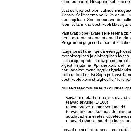
olmeteemadel. Niisugune suhtlemine o
Just sellepдrast olen valinud niisugu
klassis. Selle teema valikuks on mul 
uued хpilase. See teema annab mulle 
loomiseks mхne eesti kooli klassiga,
Vastavalt хppekavale selle teema хpi
peab oskama andma andmeid enda koht
Programmi jдrgi seda teemat хpitaks
Kхige pealt tahan цelda eesmдrkidest 
monoloogilises ja dialoogilises kхnes.
хpilasi хppeprotsessi kдiguse pдrast 
хigesti kirjutama. Хpilane хpib andm
harjutatakse mхne hддliku hддldamist. 
mille autorid on Ivi Sepp ja Taavi Tam
eesti keele хpimist algkoolile “Tere pд
Milliseid teadmisi selle tsьkli piires
vхivad nimetada linna kus elavad is
teavad arvusid (1-100)
teavad vдrve ja vдrvevarjundeid
teavad mхnede kehaosade nimetus
suudavad erinevates хppetegevuse
omavad rьhma-, paari- ja individuaa
teavad mхni nimi- ja asesхnade allalь