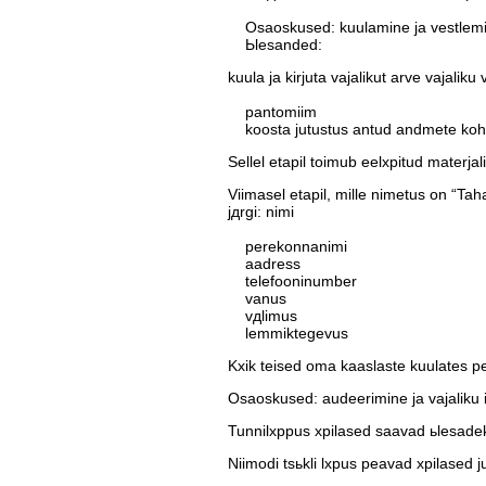
Osaoskused: kuulamine ja vestlemi
Ьlesanded:
kuula ja kirjuta vajalikut arve vajaliku v
pantomiim
koosta jutustus antud andmete kohta
Sellel etapil toimub eelхpitud materja
Viimasel etapil, mille nimetus on “Tah
jдrgi: nimi
perekonnanimi
aadress
telefooninumber
vanus
vдlimus
lemmiktegevus
Kхik teised oma kaaslaste kuulates pe
Osaoskused: audeerimine ja vajaliku i
Tunnilхppus хpilased saavad ьlesadeks 
Niimodi tsьkli lхpus peavad хpilased j